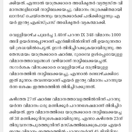
ക്കി​യ​ത്. എന്നാൽ യാത്രക്കാരെ അധികൃതർ വ്യത്യസ്ത വി​
മാ​ന​ങ്ങ​ളി​ലാ​യി നാ​ട്ടി​ലേ​ക്ക​യ​ച്ചു. വി​മാ​നം സു​ര​ക്ഷി​ത​മാ​യി
ലാ​ൻ​ഡ്​ ചെ​യ്​​തെ​ന്നും യാ​ത്ര​ക്കാ​ർ​ക്ക്​ പ​രി​ക്കി​ല്ലെ​ന്നും എ​
യ​ർ ഇ​ന്ത്യ എ​ക്സ്​​പ്ര​സ്​ അധികൃതർ വ്യകത്മാക്കി.
വെ​ള്ളി​യാ​ഴ്ച പു​ല​ർ​ച്ച 1.40ന്​ ​പ​റ​ന്ന IX 348 വി​മാ​നം 1000
അ​ടി ഉ​യ​ർ​ന്ന​പ്പോ​ഴാ​ണ്​ എ​ൻ​ജി​നി​ൽ​നി​ന്ന്​ തീ ​ഉ​യ​രു​ന്ന​താ​
യി ശ്ര​ദ്ധ​യി​ൽ​പെ​ട്ട​ത്. ഉ​ട​ൻ തി​രി​ച്ചി​റ​ക്കു​ക​യാ​യി​രു​ന്നു. അ​
തേ​സ​മ​യം യാ​ത്ര​ക്കാ​രെ ഷാ​ര്‍ജ, ദു​ബൈ ഉ​ൾ​പ്പെ​ടെ​യു​ള്ള
വി​മാ​ന​ത്താ​വ​ള​ങ്ങ​ൾ വ​ഴി​യാ​ണ്​ നാ​ട്ടി​ലേ​ക്ക​യ​ച്ച​ത്.
സന്ദർശക വിസക്കാരെ വെള്ളിയാഴ്ച രാത്രിയു​ള്ള
വിമാനത്തിൽ നാട്ടിലേക്കയച്ചു. എന്നാൽ ര​ണ്ടാ​ഴ്ച​ക്കി​ടെ
ഇത് മൂ​ന്നാം ത​വ​ണ​യാ​ണ്​ എ​യ​ർ ഇ​ന്ത്യ വി​മാ​നം പ​റ​ന്നു​യ​
ർ​ന്ന ശേ​ഷം ഇത്തരത്തിൽ തി​രി​ച്ചി​റ​ക്കു​ന്ന​ത്.
കഴിഞ്ഞ 27ന്​ ​ഷാ​ർ​ജ വി​മാ​ന​ത്താ​വ​ള​ത്തി​ൽ​നി​ന്ന്​ പ​റ​ന്നു​
യ​ർ​ന്ന വി​മാ​നം ഒ​രു മ​ണി​ക്കൂ​ർ പ​റ​ന്ന​ശേ​ഷ​മാ​ണ്​ തി​രി​ച്ചി​റ​
ക്കി​യ​ത്. ഈ ​വി​മാ​ന​ത്തി​ലെ യാ​ത്ര​ക്കാ​രെ നാ​ട്ടി​ലേ​ക്ക​യ​ച്ച​
ത്​ 38 മ​ണി​ക്കൂ​റി​നു​ശേ​ഷമായിരുന്നു. എന്നാ ക​ഴി​ഞ്ഞ 23ന്​
​തി​രു​വ​ന​ന്ത​പു​ര​ത്തു​നി​ന്ന്​ മ​സ്ക​ത്തി​ലേ​ക്കു​പോ​യ എ​യ​ർ
ഇ​ന്ത്യ വി​മാ​നം ഇത്തരത്തിൽ പ​റ​ന്നു​യ​ർ​ന്ന്​ 45 മി​നി​റ്റി​നു​