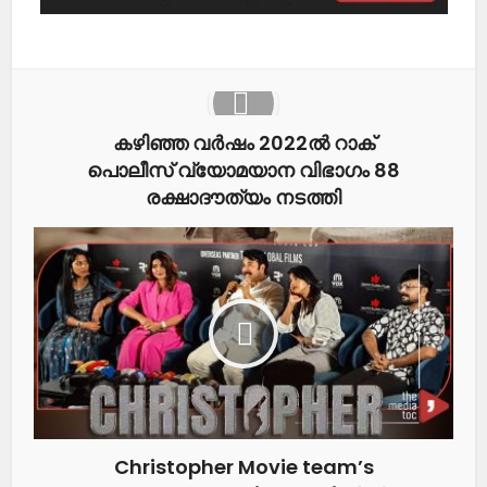
കഴിഞ്ഞ വർഷം 2022ൽ റാക്
പൊലീസ് വ്യോമയാന വിഭാഗം 88
രക്ഷാദൗത്യം നടത്തി
Christopher Movie team’s