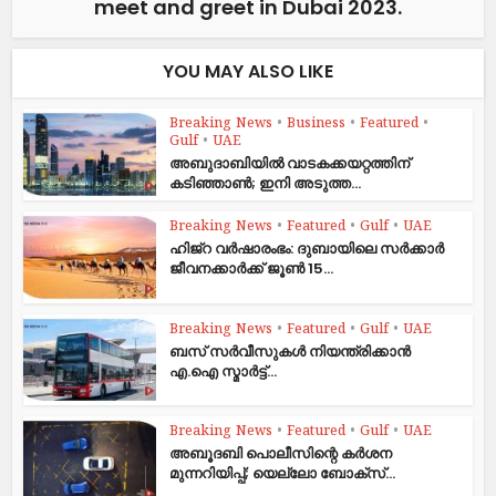
meet and greet in Dubai 2023.
YOU MAY ALSO LIKE
Breaking News
•
Business
•
Featured
•
Gulf
•
UAE
അബുദാബിയിൽ വാടകക്കയറ്റത്തിന്
കടിഞ്ഞാൺ; ഇനി അടുത്ത...
Breaking News
•
Featured
•
Gulf
•
UAE
ഹിജ്‌റ വർഷാരംഭം: ദുബായിലെ സർക്കാർ
ജീവനക്കാർക്ക് ജൂൺ 15...
Breaking News
•
Featured
•
Gulf
•
UAE
ബസ് സർവീസുകൾ നിയന്ത്രിക്കാൻ
എ.ഐ സ്മാർട്ട്...
Breaking News
•
Featured
•
Gulf
•
UAE
അബൂദബി പൊലീസിന്റെ കർശന
മുന്നറിയിപ്പ്; യെല്ലോ ബോക്സ്...