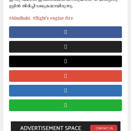
ള്ളി​ൽ തി​രി​ച്ചി​റ​ക്കുകയായിരുന്നു.
Abudhabi
flight's engine fire