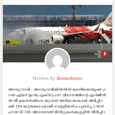
Written by
themediatoc
അബുദാബി – അ​ബൂ​ദ​ബി​യി​ൽ​നി​ന്ന്​ കോ​ഴി​ക്കോ​ട്ടേ​ക്ക്​ പ​
റ​ന്ന എ​യ​ർ ഇ​ന്ത്യ എ​ക്സ്​​പ്ര​സ്​ വി​മാ​നത്തിന്റെ എ​ൻ​ജി​നി​
ൽ തീ ​ഉ​യ​ർ​ന്ന​തി​നെ തു​ട​ർ​ന്ന്​ അ​ടി​യ​ന്ത​ര​മാ​യി തി​രി​ച്ചി​റ​
ക്കി. 184 യാ​ത്ര​ക്കാ​റുമായി വെ​ള്ളി​യാ​ഴ്ച പു​ല​ർ​ച്ച 1.40ന്​ ​
പ​റ​ന്ന IX 348 വി​മാ​ന​മാ​ണ് മി​നി​റ്റു​ക​ൾ​ക്കു​ള്ളി​ൽ തി​രി​ച്ചി​റ​