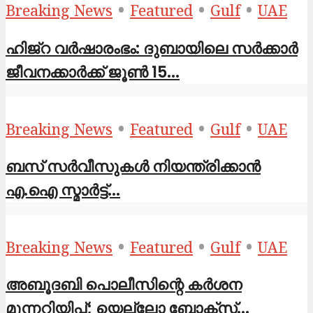
•
•
•
Breaking News
Featured
Gulf
UAE
ഹിജ്‌റ വർഷാരംഭം: ദുബായിലെ സർക്കാർ
ജീവനക്കാർക്ക് ജൂൺ 15...
•
•
•
Breaking News
Featured
Gulf
UAE
ബസ് സർവീസുകൾ നിയന്ത്രിക്കാൻ
എ.ഐ സ്മാർട്ട്...
•
•
•
Breaking News
Featured
Gulf
UAE
അബൂദബി പൊലീസിന്റെ കർശന
മുന്നറിയിപ്പ്; യെല്ലോ ബോക്സ്...