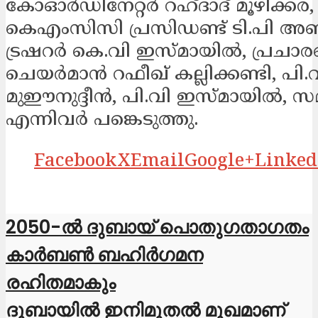
കോഓര്‍ഡിനേറ്റര്‍ റഹ്ദാദ് മൂഴിക്കര, 
കെഎംസിസി പ്രസിഡണ്ട് ടി.പി അബ്
ട്രഷറര്‍ കെ.വി ഇസ്മായില്‍, പ്രച
ചെയര്‍മാന്‍ റഫീഖ് കല്ലിക്കണ്ടി, പി.
മുഈനുദ്ദീന്‍, പി.വി ഇസ്മായില്‍, സമ
എന്നിവര്‍ പങ്കെടുത്തു.
Facebook
X
Email
Google+
Linked
2050-ൽ ദുബായ് പൊതുഗതാഗതം
കാർബൺ ബഹിർഗമന
രഹിതമാകും
ദുബായിൽ ഇനിമുതൽ മുഖമാണ്