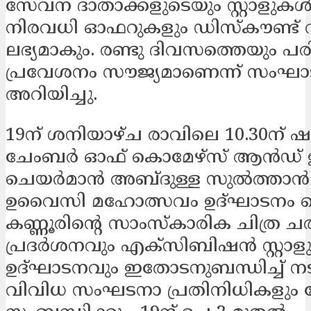
സേവന ദാതാക്കളുടെയും സ്റ്റാളുകള്
നിരവധി ഓഫറുകളും ഡിസ്‌കൗണ്ട് വ
ലഭ്യമാകും. രണ്ടു ദിവസത്തെയും പര
പ്രവേശനം സൗജ്യമാണെന്ന് സംഘാട
അറിയിച്ചു.
19ന് ശനിയാഴ്ച രാവിലെ 10.30ന് ഷാ
ചേംബര്‍ ഓഫ് കൊമേഴ്‌സ് ആന്‍ഡ് ഇ
ചെയര്‍മാന്‍ അബ്ദുള്ള സുല്‍ത്താന്
ഉവൈസി മഹോത്സവം ഉദ്ഘാടനം ചെയ
കണ്ണൂരിന്റെ സാംസ്‌കാരിക ചിത്ര ചര
പ്രദര്‍ശനവും എക്‌സിബിഷന്‍ സ്റ്റാ
ഉദ്ഘാടനവും ഇതോടനുബന്ധിച്ച് നടക
വിവിധ സംഘടനാ പ്രതിനിധികളും 