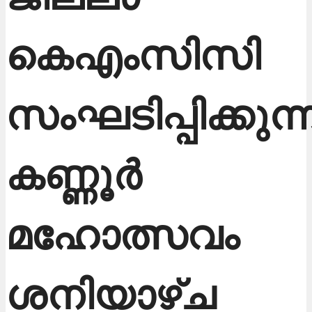
കെഎംസിസി
സംഘടിപ്പിക്കുന്
കണ്ണൂര്‍
മഹോത്സവം
ശനിയാഴ്ച