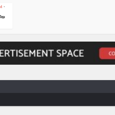
ed
•
കിയ