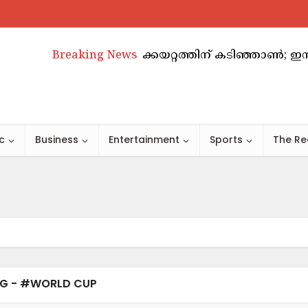
അബുദാബിയിൽ വാടകക്കയറ്റത്തിന് കടിഞ്ഞാൺ; ഇനി അടു
Breaking News
c
Business
Entertainment
Sports
The Re
G - #WORLD CUP