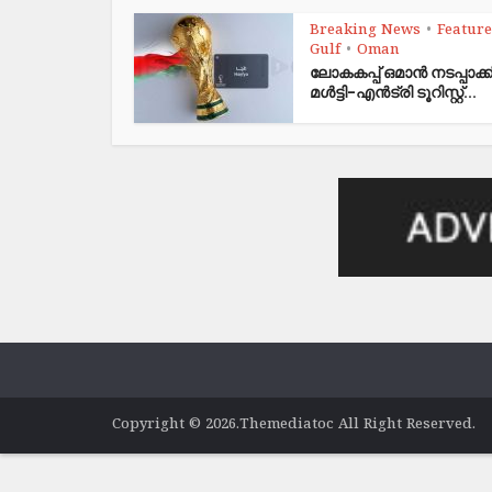
Breaking News
Featur
•
Gulf
Oman
•
ലോകകപ്പ്​ ഒമാൻ നടപ്പാക്
മൾട്ടി-എൻട്രി ടൂറിസ്റ്റ്...
Copyright © 2026.Themediatoc All Right Reserved.