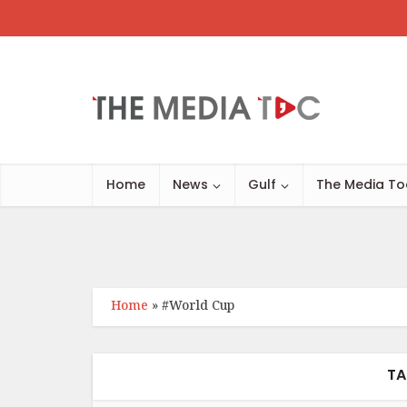
Home
News
Gulf
The Media To
Home
»
#World Cup
TA