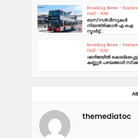
Breaking News
Featur
•
Gulf
UAE
•
ബസ് സർവീസുകൾ
നിയന്ത്രിക്കാൻ എ.ഐ
സ്മാർട്ട്...
Breaking News
Featur
•
Gulf
UAE
•
ഷാര്‍ജയില്‍ കൊല്ലപ്പെട്ട
കണ്ണൂര്‍ പഴയങ്ങാടി സ്വദ
AB
themediatoc