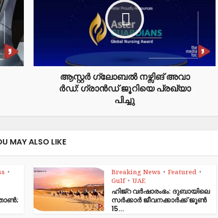
ആ​സ്റ്റ​ര്‍ ഗ്ലോ​ബ​ല്‍ ന​ഴ്സി​ങ് അ​വാ​
ര്‍ഡ്: ഗ്രാ​ന്‍ഡ് ജൂ​റി​യെ പ്ര​ഖ്യാ​
പി​ച്ചു
OU MAY ALSO LIKE
ss
Breaking News
Featured
•
•
•
Gulf
UAE
•
ഹിജ്‌റ വർഷാരംഭം: ദുബായിലെ
ഞ്ഞാൺ;
സർക്കാർ ജീവനക്കാർക്ക് ജൂൺ
15...