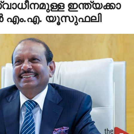
്വാ​ധീ​ന​മു​ള്ള ഇ​ന്ത്യ​ക്കാ​
​ൻ എം.​എ. യൂ​സു​ഫ​ലി