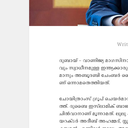
Writ
ദുബായ് – വാ​ണി​ജ്യ മാ​ഗ​സി​നാ​യ 
വും സ്വാ​ധീ​ന​മു​ള്ള ഇ​ന്ത്യ​ക്കാ​രു​ട
മാ​നും അ​ബൂ​ദ​ബി ചേം​ബ​ർ വൈ​
ണ് ഒ​ന്നാ​മ​തെ​ത്തി​യ​ത്.
ചോ​യി​​ത്രാം​സ്​ ഗ്രൂ​പ് ചെ​യ​ർ​
ത്ത്. ദു​ബൈ ഇ​സ്​​ലാ​മി​ക് ബാ​ങ്
ചി​ൽ​വാ​നാ​ണ് മൂ​ന്നാ​മ​ത്. ലു
യ​റ​ക്ട​ർ അ​ദീ​ബ് അ​ഹ​മ്മ​ദ്, സ്റ