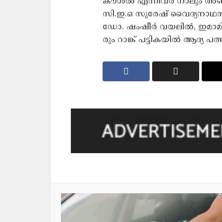
കൗ​ശ​ൽ എ​ന്നി​വ​ർ നാ​ലും അ​ഞ്ച
സി.​ഇ.​ഒ സു​രേ​ഷ് വൈ​ദ്യ​നാ​
ഡോ. ​ഷം​ഷീ​ർ വ​യ​ലി​ൽ, ഇ​മാ​മി ഗ
രും റാ​ങ്ക് പ​ട്ടി​ക​യി​ൽ ആ​ദ്യ പ​ത്