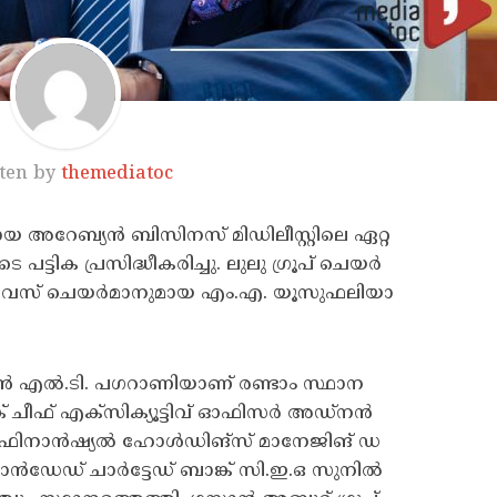
ten by
themediatoc
അ​റേ​ബ്യ​ൻ ബി​സി​ന​സ്​ മി​ഡി​ലീ​സ്റ്റി​ലെ ഏ​റ്റ​
െ പ​ട്ടി​ക പ്ര​സി​ദ്ധീ​ക​രി​ച്ചു. ലു​ലു ഗ്രൂ​പ് ചെ​യ​ർ​
സ് ചെ​യ​ർ​മാ​നു​മാ​യ എം.​എ. യൂ​സു​ഫ​ലി​യാ​
മാ​ൻ എ​ൽ.​ടി. പ​ഗ​റാ​ണി​യാ​ണ് ര​ണ്ടാം സ്ഥാ​ന​
ക് ചീ​ഫ് എ​ക്സി​ക്യൂ​ട്ടി​വ് ഓ​ഫി​സ​ർ അ​ഡ്ന​ൻ
​ലു ഫി​നാ​ൻ​ഷ്യ​ൽ ഹോ​ൾ​ഡി​ങ്സ് മാ​നേ​ജി​ങ് ഡ​
്റാ​ൻ​ഡേ​ഡ് ചാ​ർ​ട്ടേ​ഡ് ബാ​ങ്ക് സി.​ഇ.​ഒ സു​നി​ൽ