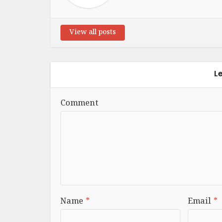
View all posts
L
Comment
Name
*
Email
*