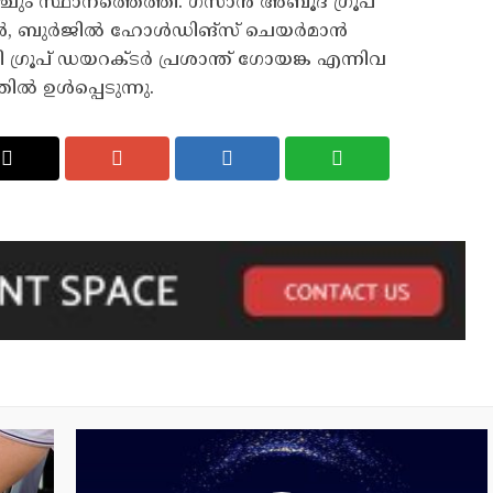
ും സ്ഥാ​ന​ത്തെ​ത്തി. ഗ​സാ​ൻ അ​ബൂ​ദ് ഗ്രൂ​പ്
ഥ​ൻ, ബു​ർ​ജി​ൽ ഹോ​ൾ​ഡി​ങ്സ് ചെ​യ​ർ​മാ​ൻ
്രൂ​പ് ഡ​യ​റ​ക്ട​ർ പ്ര​ശാ​ന്ത് ഗോ​യ​ങ്ക എ​ന്നി​വ​
തി​ൽ ഉ​ൾ​പ്പെ​ടു​ന്നു.