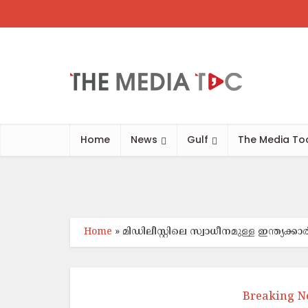
അബുദാ
Home
News
Gulf
The Media To
Home
»
മി​ഡി​ലീ​സ്റ്റി​ലെ സ്വാ​ധീ​ന​മു​ള്ള ഇ​ന്ത്യ​ക
Breaking N