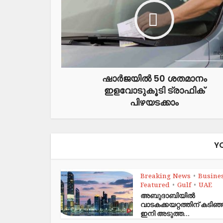
ഷാർജയിൽ 50 ശതമാനം
ഇളവോടുകൂടി ട്രാഫിക്
പിഴയടക്കാം
Y
Breaking News
Busine
•
Featured
Gulf
UAE
•
•
അബുദാബിയിൽ
വാടകക്കയറ്റത്തിന് കടി
ഇനി അടുത്ത...