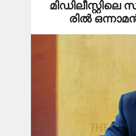
മി​ഡി​ലീ​സ്റ്റി​ലെ സ
രി​ൽ ഒ​ന്നാ​മ