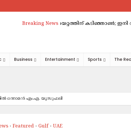
ബിയിൽ വാടകക്കയറ്റത്തിന് കടിഞ്ഞാൺ; ഇനി അടുത്ത അറ
Breaking News
c
Business
Entertainment
Sports
The Rea
്കാ​രി​ൽ ഒ​ന്നാ​മ​ൻ എം.​എ. യൂ​സു​ഫ​ലി
ews
Featured
Gulf
UAE
•
•
•