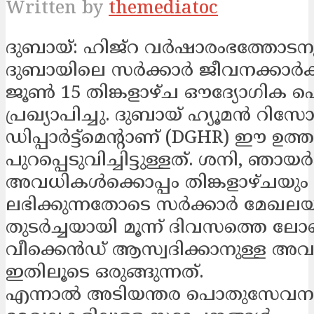
Written by
themediatoc
ദുബായ്: ഹിജ്‌റ വർഷാരംഭത്തോടനുബ
ദുബായിലെ സർക്കാർ ജീവനക്കാർക്ക
ജൂൺ 15 തിങ്കളാഴ്ച ഔദ്യോഗിക
പ്രഖ്യാപിച്ചു. ദുബായ് ഹ്യൂമൻ റിസോ
ഡിപ്പാർട്ട്മെന്റാണ് (DGHR) ഈ ഉത്
പുറപ്പെടുവിച്ചിട്ടുള്ളത്. ശനി, ഞായർ
അവധികൾക്കൊപ്പം തിങ്കളാഴ്ചയും 
ലഭിക്കുന്നതോടെ സർക്കാർ മേഖലയി
തുടർച്ചയായി മൂന്ന് ദിവസത്തെ ലോ
വീക്കെൻഡ് ആസ്വദിക്കാനുള്ള 
ഇതിലൂടെ ഒരുങ്ങുന്നത്.
എന്നാൽ അടിയന്തര പൊതുസേവന