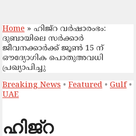
Home
»
ഹിജ്‌റ വർഷാരംഭം:
ദുബായിലെ സർക്കാർ
ജീവനക്കാർക്ക് ജൂൺ 15 ന്
ഔദ്യോഗിക പൊതുഅവധി
പ്രഖ്യാപിച്ചു
Breaking News
•
Featured
•
Gulf
•
UAE
ഹിജ്‌റ