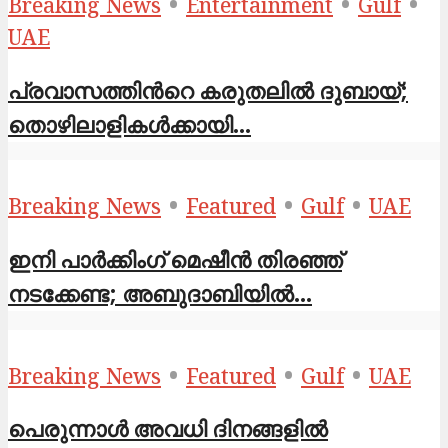
•
•
•
Breaking News
Entertainment
Gulf
UAE
പ്രവാസത്തിന്‍റെ കരുതലിൽ ദുബായ്;
തൊഴിലാളികൾക്കായി...
•
•
•
Breaking News
Featured
Gulf
UAE
ഇനി പാർക്കിംഗ് മെഷീൻ തിരഞ്ഞ്
നടക്കേണ്ട; അബുദാബിയിൽ...
•
•
•
Breaking News
Featured
Gulf
UAE
പെരുന്നാൾ അവധി ദിനങ്ങളിൽ