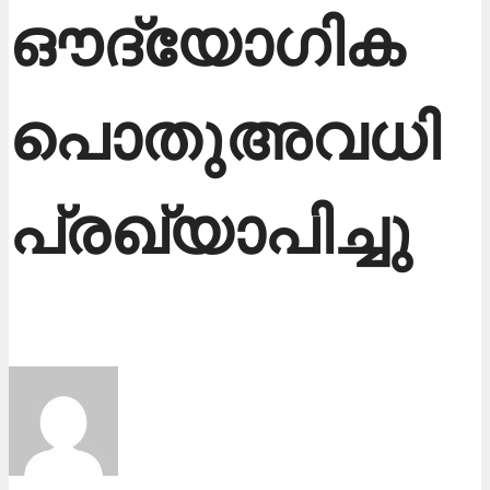
ഔദ്യോഗിക
പൊതുഅവധി
പ്രഖ്യാപിച്ചു