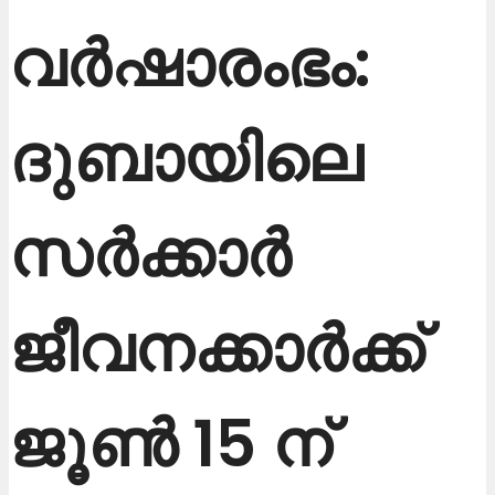
വർഷാരംഭം:
ദുബായിലെ
സർക്കാർ
ജീവനക്കാർക്ക്
ജൂൺ 15 ന്