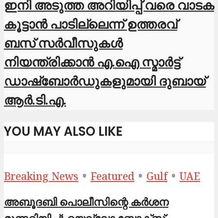
ഇനി അടുത്ത അറിയിപ്പ് വരെ വാടക
കൂട്ടാൻ പാടില്ലെന്ന് ഉത്തരവ്
ബസ് സർവീസുകൾ
നിയന്ത്രിക്കാൻ എ.ഐ സ്മാർട്ട്
ഡാഷ്‌ബോർഡുകളുമായി ദുബായ്
ആർ.ടി.എ.
YOU MAY ALSO LIKE
•
•
•
Breaking News
Featured
Gulf
UAE
അബൂദബി പൊലീസിന്റെ കർശന