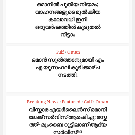
ഒമാനിൽ പുതിയ നിയമം;
വാഹനങ്ങളുടെ മുൽക്കിയ
കാലാവധി ഇനി
ഒരുവർഷത്തിൽ കൂടുതൽ
നീട്ടാം
Gulf
Oman
•
ഒമാൻ സുല്‍ത്താനുമായി എം
എ യൂസഫലി കൂടിക്കാഴ്ച
നടത്തി.
Breaking News
Featured
Gulf
Oman
•
•
•
വി​സ്താ​ര എ​യ​ർ​ലൈ​ൻ​സ്​ ഒ​മാ​നി​
ലേ​ക്ക്​ സ​ർ​വി​സ്​ ആ​രം​ഭി​ച്ചു: മ​സ്ക​
ത്ത്​-​മും​ബൈ റൂ​ട്ടി​ലാ​ണ്​ ആ​ദ്യ
സ​ർ​വി​സ്￼