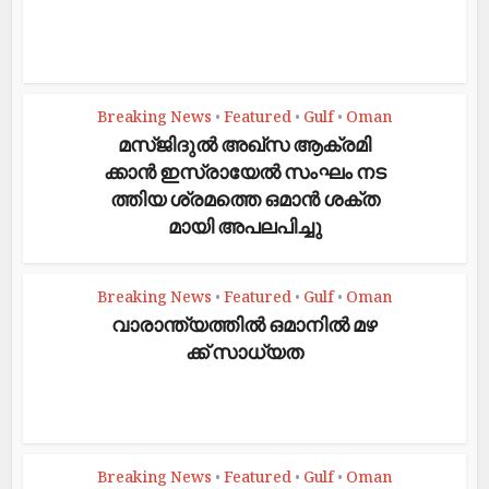
Breaking News
Featured
Gulf
Oman
•
•
•
മ​സ്ജി​ദു​ൽ അ​ഖ്​​സ ആ​ക്ര​മി​
ക്കാ​ൻ ഇ​സ്രാ​യേ​ൽ സം​ഘം ന​ട​
ത്തി​യ ശ്ര​മ​ത്തെ ഒ​മാ​ൻ ശ​ക്ത​
മാ​യി അ​പ​ല​പി​ച്ചു
Breaking News
Featured
Gulf
Oman
•
•
•
വാ​രാ​ന്ത്യ​ത്തി​ൽ ഒമാനിൽ മ​ഴ​
ക്ക്​ സാ​ധ്യ​ത
Breaking News
Featured
Gulf
Oman
•
•
•