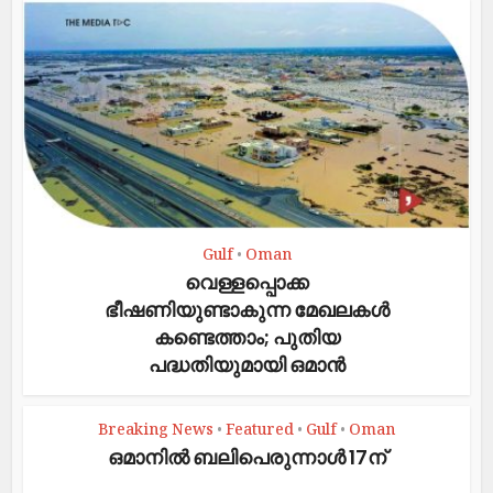
Gulf
Oman
•
വെള്ളപ്പൊക്ക
ഭീഷണിയുണ്ടാകുന്ന മേഖലകൾ
കണ്ടെത്താം; പുതിയ
പദ്ധതിയുമായി ഒമാൻ
Breaking News
Featured
Gulf
Oman
•
•
•
ഒമാനിൽ ബലി​പെരുന്നാൾ 17ന്​