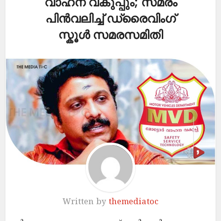
വാഹന വകുപ്പും; സമരം
പിൻവലിച്ച് ‌ഡ്രൈവിംഗ്
സ്കൂൾ സമരസമിതി
Written by
themediatoc