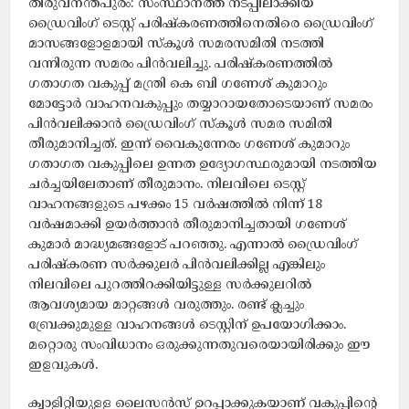
തിരുവനന്തപുരം: സംസ്ഥാനത്ത് ‌നടപ്പിലാക്കിയ
‌ഡ്രൈവിംഗ് ടെസ്റ്റ് പരിഷ്കരണത്തിനെതിരെ ‌ഡ്രൈവിംഗ്
മാസങ്ങളോളമായി സ്കൂൾ സമരസമിതി നടത്തി
വന്നിരുന്ന സമരം പിൻവലിച്ചു. പരിഷ്കരണത്തിൽ
ഗതാഗത വകുപ്പ് മന്ത്രി കെ ബി ഗണേശ് കുമാറും
മോട്ടോർ വാഹനവകുപ്പും തയ്യാറായതോടെയാണ് സമരം
പിൻവലിക്കാൻ ഡ്രൈവിംഗ് സ്‌കൂൾ സമര സമിതി
തീരുമാനിച്ചത്. ഇന്ന് വൈകുന്നേരം ഗണേശ് കുമാറും
ഗതാഗത വകുപ്പിലെ ഉന്നത ഉദ്യോഗസ്ഥരുമായി നടത്തിയ
ചർച്ചയിലേതാണ് തീരുമാനം. നിലവിലെ ടെസ്റ്റ്
വാഹനങ്ങളുടെ പഴക്കം 15 വർഷത്തിൽ നിന്ന് 18
വർഷമാക്കി ഉയർത്താൻ തീരുമാനിച്ചതായി ഗണേശ്
കുമാർ മാദ്ധ്യമങ്ങളോട് പറഞ്ഞു. എന്നാൽ ഡ്രൈവിംഗ്
പരിഷ്കരണ സർക്കുലർ പിൻവലിക്കില്ല എങ്കിലും
നിലവിലെ പുറത്തിറക്കിയിട്ടുള്ള സർക്കുലറിൽ
ആവശ്യമായ മാറ്റങ്ങൾ വരുത്തും. രണ്ട് ക്ലച്ചും
ബ്രേക്കുമുള്ള വാഹനങ്ങൾ ടെസ്റ്റിന് ഉപയോഗിക്കാം.
മറ്റൊരു സംവിധാനം ഒരുക്കുന്നതുവരെയായിരിക്കും ഈ
ഇളവുകൾ.
ക്വാളിറ്റിയുള്ള ലൈസൻസ് ഉറപ്പാക്കുകയാണ് വകുപ്പിന്റെ