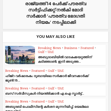
രാജ്യത്ത്‌ 14 പേർക്ക് പൗരത്വ
സർട്ടിഫിക്കറ്റ് നൽകി മോദി
സർ‌ക്കാർ ‘പൗരത്വ ഭേദഗതി
നിയമം’ നടപ്പിലാക്കി
YOU MAY ALSO LIKE
Breaking News
•
Business
•
Featured
•
Gulf
•
UAE
അബുദാബിയിൽ വാടകക്കയറ്റത്തിന്
കടിഞ്ഞാൺ; ഇനി അടുത്ത...
Breaking News
•
Featured
•
Gulf
•
UAE
ഹിജ്‌റ വർഷാരംഭം: ദുബായിലെ സർക്കാർ ജീവനക്കാർക്ക്
ജൂൺ 15...
Breaking News
•
Featured
•
Gulf
•
UAE
ബസ് സർവീസുകൾ നിയന്ത്രിക്കാൻ എ.ഐ സ്മാർട്ട്...
Breaking News
•
Featured
•
Gulf
•
UAE
അബൂദബി പൊലീസിന്റെ കർശന മുന്നറിയിപ്പ്; യെല്ലോ