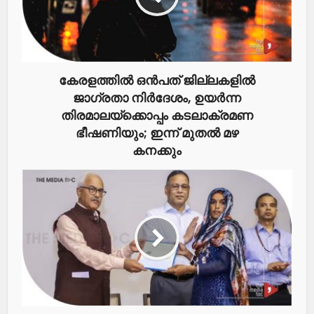
കേരളത്തിൽ ഒൻപത് ജില്ലകളിൽ
ജാഗ്രതാ നിർദേശം, ഉയർന്ന
തിരമാലയ്ക്കൊപ്പം കടലാക്രമണ
ഭീഷണിയും; ഇന്ന് മുതൽ മഴ
കനക്കും