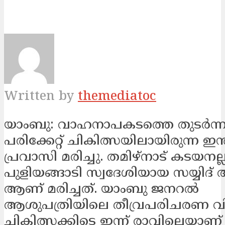
Written by
themediatoc
യാംബു: വാഹനാപകടത്തെ തുടര്‍ന്
പരിക്കേറ്റ് ചികിത്സയിലായിരുന്ന ഇന്ത
പ്രവാസി മരിച്ചു. തമിഴ്‌നാട് കടയനല്ലൂ
പുളിയങ്ങാടി സ്വദേശിയായ സയ്യിദ് 
ആണ് മരിച്ചത്. യാംബു ജനറല്‍
ആശുപത്രിയിലെ തീവ്രപരിചരണ വിഭ
ചികിത്സക്കിടെ ഇന്ന് രാവിലെയാണ