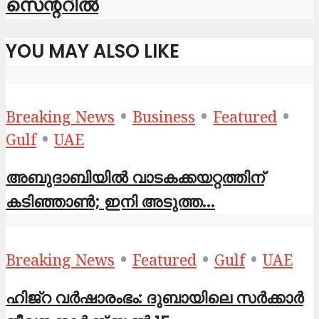
സെന്ററില്‍
YOU MAY ALSO LIKE
•
•
•
Breaking News
Business
Featured
•
Gulf
UAE
അബുദാബിയിൽ വാടകക്കയറ്റത്തിന്
കടിഞ്ഞാൺ; ഇനി അടുത്ത...
•
•
•
Breaking News
Featured
Gulf
UAE
ഹിജ്‌റ വർഷാരംഭം: ദുബായിലെ സർക്കാർ