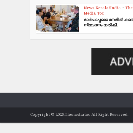
News Kerala/India
The
•
Media Toc
മാർപാപ്പയെ നേരിൽ കണ്ട
നിവേദനം നൽകി.
Copyright © 2026.Themediatoc All Right Reserved.