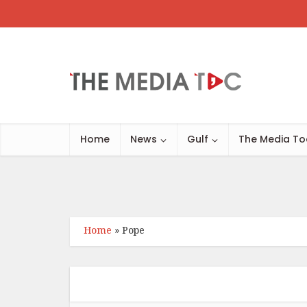
Home
News
Gulf
The Media To
Home
»
Pope