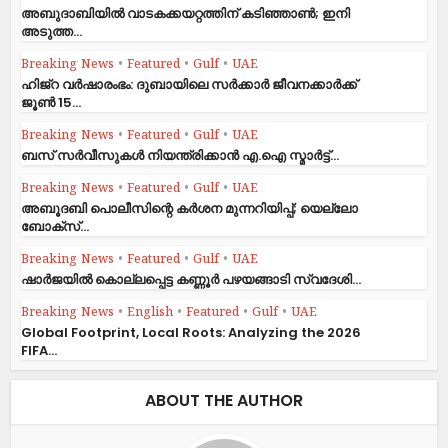
അബുദാബിയിൽ വാടകക്കയറ്റത്തിന് കടിഞ്ഞാൺ; ഇനി
അടുത്ത...
Breaking News
•
Featured
•
Gulf
•
UAE
ഹിജ്‌റ വർഷാരംഭം: ദുബായിലെ സർക്കാർ ജീവനക്കാർക്ക്
ജൂൺ 15...
Breaking News
•
Featured
•
Gulf
•
UAE
ബസ് സർവീസുകൾ നിയന്ത്രിക്കാൻ എ.ഐ സ്മാർട്ട്...
Breaking News
•
Featured
•
Gulf
•
UAE
അബൂദബി പൊലീസിന്റെ കർശന മുന്നറിയിപ്പ്; യെല്ലോ
ബോക്സ്...
Breaking News
•
Featured
•
Gulf
•
UAE
ഷാര്‍ജയില്‍ കൊല്ലപ്പെട്ട കണ്ണൂര്‍ പഴയങ്ങാടി സ്വദേശി...
Breaking News
•
English
•
Featured
•
Gulf
•
UAE
Global Footprint, Local Roots: Analyzing the 2026
FIFA...
ABOUT THE AUTHOR