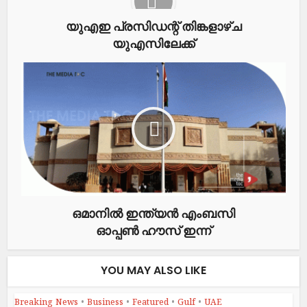
യുഎഇ പ്രസിഡന്റ് തിങ്കളാഴ്ച
യുഎസിലേക്ക്
ഒമാനിൽ ഇന്ത്യൻ എംബസി
ഓപ്പൺ ഹൗസ് ഇന്ന്
YOU MAY ALSO LIKE
Breaking News
•
Business
•
Featured
•
Gulf
•
UAE