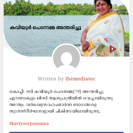
Written by
themediatoc
കൊച്ചി: നടി കവിയൂർ പൊന്നമ്മ(79) അന്തരിച്ചു.
എറണാകുളം ലിസി ആശുപത്രിയിൽ വെച്ചായിരുന്നു
അന്ത്യം. വർധഖ്യസാഹചമാർന്ന രോഗങ്ങളെ
തുടർന്ന്ദീർഘനാളായി ചികിത്സയിലായിരുന്നു.
kaviyoorponnama