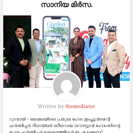
സാനിയ മിർസ.
Written by
themediatoc
ദുബായ് – മേഖലയിലെ പ്രമുഖ ഹോം ഇംപ്ലൂവ്മെന്‍റ്
ഫർണിച്ചർ റീടെയ്ലർ ഡീലറായ ഡാന്യൂബ് ഹോംസിന്‍റെ
ഹോം ഫർണിച്ചർ ശേഖരത്തിന്‍റെ ഇ- കാറ്റലോഗ്