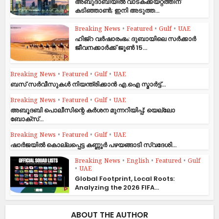
അബുദാബിയിൽ വാടകക്കയറ്റത്തിന്
കടിഞ്ഞാൺ; ഇനി അടുത്ത...
Breaking News
•
Featured
•
Gulf
•
UAE
ഹിജ്‌റ വർഷാരംഭം: ദുബായിലെ സർക്കാർ
ജീവനക്കാർക്ക് ജൂൺ 15...
Breaking News
•
Featured
•
Gulf
•
UAE
ബസ് സർവീസുകൾ നിയന്ത്രിക്കാൻ എ.ഐ സ്മാർട്ട്...
Breaking News
•
Featured
•
Gulf
•
UAE
അബൂദബി പൊലീസിന്റെ കർശന മുന്നറിയിപ്പ്; യെല്ലോ
ബോക്സ്...
Breaking News
•
Featured
•
Gulf
•
UAE
ഷാര്‍ജയില്‍ കൊല്ലപ്പെട്ട കണ്ണൂര്‍ പഴയങ്ങാടി സ്വദേശി...
Breaking News
•
English
•
Featured
•
Gulf
•
UAE
Global Footprint, Local Roots:
Analyzing the 2026 FIFA...
ABOUT THE AUTHOR