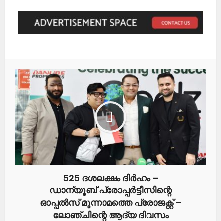
525 ദശലക്ഷം ദിർഹം –
ഡാന്യൂബ് പ്രോപ്പർട്ടീസിന്റെ
ഓപ്പൽസ് മൂന്നാമത്തെ പ്രോജക്റ്റ് –
ലോഞ്ചിന്റെ ആദ്യ ദിവസം