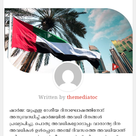
Written by
themediatoc
ഷാർജ: യുഎഇ ദേശീയ ദിനാഘോഷത്തിനോട്
അനുബന്ധിച്ച് ഷാർജയിൽ അവധി ദിനങ്ങൾ
പ്രഖ്യാപിച്ചു. പൊതു അവധികളോടൊപ്പം വാരാന്ത്യ ദിന
അവധികൾ ഉൾപ്പെടെ അഞ്ച് ദിവസത്തെ അവധിയാണ്