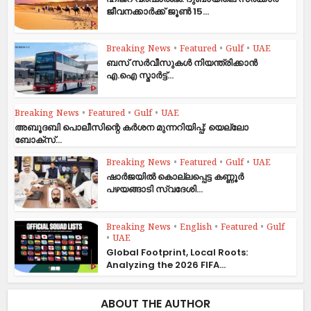
ജീവനക്കാർക്ക് ജൂൺ 15...
Breaking News
•
Featured
•
Gulf
•
UAE
ബസ് സർവീസുകൾ നിയന്ത്രിക്കാൻ
എ.ഐ സ്മാർട്ട്...
Breaking News
•
Featured
•
Gulf
•
UAE
അബൂദബി പൊലീസിന്റെ കർശന മുന്നറിയിപ്പ്; യെല്ലോ
ബോക്സ്...
Breaking News
•
Featured
•
Gulf
•
UAE
ഷാര്‍ജയില്‍ കൊല്ലപ്പെട്ട കണ്ണൂര്‍
പഴയങ്ങാടി സ്വദേശി...
Breaking News
•
English
•
Featured
•
Gulf
•
UAE
Global Footprint, Local Roots:
Analyzing the 2026 FIFA...
ABOUT THE AUTHOR