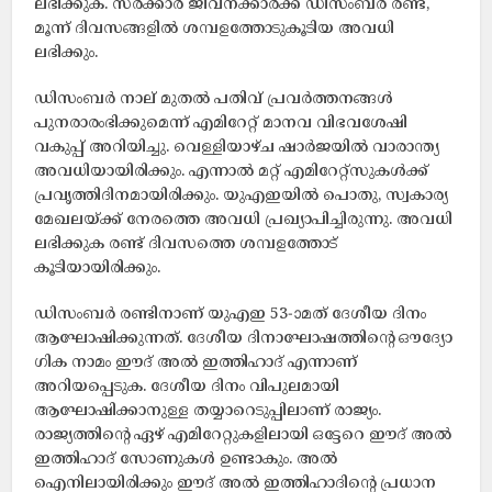
ലഭിക്കുക. സർക്കാർ ജീവനക്കാർക്ക് ഡിസംബർ രണ്ട്,
മൂന്ന് ദിവസങ്ങളിൽ ശമ്പളത്തോടുകൂടിയ അവധി
ലഭിക്കും.
ഡിസംബർ നാല് മുതൽ പതിവ് പ്രവർത്തനങ്ങൾ
പുനരാരംഭിക്കുമെന്ന് എമിറേറ്റ് മാനവ വിഭവശേഷി
വകുപ്പ് അറിയിച്ചു. വെള്ളിയാഴ്ച ഷാർജയിൽ വാരാന്ത്യ
അവധിയായിരിക്കും. എന്നാൽ മറ്റ് എമിറേറ്റ്സുകൾക്ക്
പ്രവൃത്തിദിനമായിരിക്കും. യുഎഇയില്‍ പൊതു, സ്വകാര്യ
മേഖലയ്ക്ക് നേരത്തെ അവധി പ്രഖ്യാപിച്ചിരുന്നു. അവധി
ലഭിക്കുക രണ്ട് ദിവസത്തെ ശമ്പളത്തോട്
കൂടിയായിരിക്കും.
ഡിസംബർ രണ്ടിനാണ് യുഎഇ 53-ാമത് ദേശീയ ദിനം
ആഘോഷിക്കുന്നത്. ദേശീയ ദിനാഘോഷത്തിൻ്റെ ഔദ്യോ​
ഗിക നാമം ഈദ് അൽ ഇത്തിഹാദ് എന്നാണ്
അറിയപ്പെടുക. ദേശീയ ദിനം വിപുലമായി
ആഘോഷിക്കാനുള്ള തയ്യാറെടുപ്പിലാണ് രാജ്യം.
രാജ്യത്തിന്റെ ഏഴ് എമിറേറ്റുകളിലായി ഒട്ടേറെ ഈദ് അല്‍
ഇത്തിഹാദ് സോണുകള്‍ ഉണ്ടാകും. അല്‍
ഐനിലായിരിക്കും ഈദ് അല്‍ ഇത്തിഹാദിന്റെ പ്രധാന