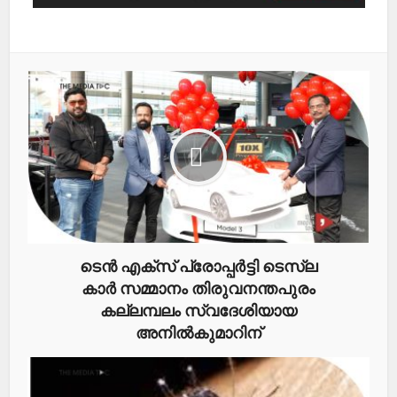
ടെൻ എക്സ് പ്രോപ്പർട്ടി ടെസ്​ല
കാർ സമ്മാനം തിരുവനന്തപുരം
കല്ലമ്പലം സ്വദേശിയായ
അനിൽകുമാറിന്