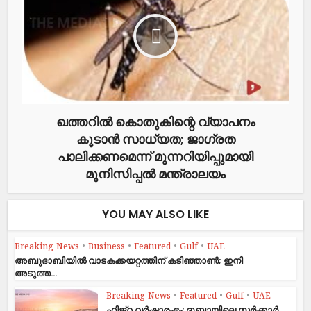
ഖത്തറിൽ‍ കൊതുകിന്റെ വ്യാപനം
കൂടാൻ സാധ്യത; ജാഗ്രത
പാലിക്കണമെന്ന് മുന്നറിയിപ്പുമായി
മുനിസിപ്പൽ മന്ത്രാലയം
YOU MAY ALSO LIKE
Breaking News
•
Business
•
Featured
•
Gulf
•
UAE
അബുദാബിയിൽ വാടകക്കയറ്റത്തിന് കടിഞ്ഞാൺ; ഇനി
അടുത്ത...
Breaking News
•
Featured
•
Gulf
•
UAE
ഹിജ്‌റ വർഷാരംഭം: ദുബായിലെ സർക്കാർ