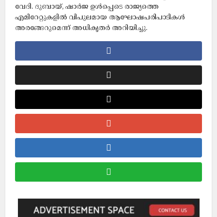
വേദി. ദുബായ്, ഷാര്‍ജ ഉള്‍പ്പെടെ രാജ്യത്തെ
എമിറേറ്റുകളില്‍ വിപുലമായ ആഘോഷപരിപാടികൾ
അരങ്ങേറുമെന്ന് അധികൃതർ അറിയിച്ചു.