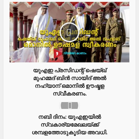
യുഎഇ പ്രസിഡന്റ് ഷെയ്ഖ്
മുഹമ്മദ് ബിൻ സായിദ് അൽ
നഹ്യാന് ഒമാനിൽ ഊഷ്മള
സ്വീകരണം.
നബി ദിനം: യുഎഇയിൽ
സ്വകാര്യമേഖലയ്ക്ക്
ശമ്പളത്തോടുകൂടിയ അവധി.