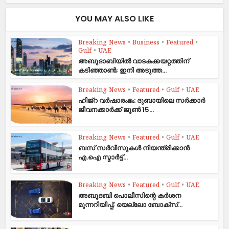
YOU MAY ALSO LIKE
Breaking News
•
Business
•
Featured
•
Gulf
•
UAE
അബുദാബിയിൽ വാടകക്കയറ്റത്തിന്
കടിഞ്ഞാൺ; ഇനി അടുത്ത...
Breaking News
•
Featured
•
Gulf
•
UAE
ഹിജ്‌റ വർഷാരംഭം: ദുബായിലെ സർക്കാർ
ജീവനക്കാർക്ക് ജൂൺ 15...
Breaking News
•
Featured
•
Gulf
•
UAE
ബസ് സർവീസുകൾ നിയന്ത്രിക്കാൻ
എ.ഐ സ്മാർട്ട്...
Breaking News
•
Featured
•
Gulf
•
UAE
അബൂദബി പൊലീസിന്റെ കർശന
മുന്നറിയിപ്പ്; യെല്ലോ ബോക്സ്...