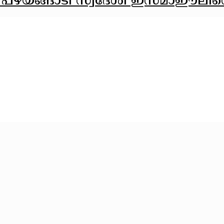
ൂര്‍ പഴയങ്ങാടി സ്വദേശി ഇസ്മാഈലിന്