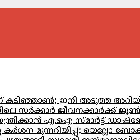
കടിഞ്ഞാൺ; ഇനി അടുത്ത അറിയിപ്പ് 
യിലെ സർക്കാർ ജീവനക്കാർക്ക് ജ
ത്രിക്കാൻ എ.ഐ സ്മാർട്ട് ഡാഷ്
ർശന മുന്നറിയിപ്പ്; യെല്ലോ ബോക