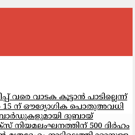
വരെ വാടക കൂട്ടാൻ പാടില്ലെന്ന്
ൂൺ 15 ന് ഔദ്യോഗിക പൊതുഅവധി
‌ബോർഡുകളുമായി ദുബായ്
്സ് നിയമലംഘനത്തിന് 500 ദിർഹം