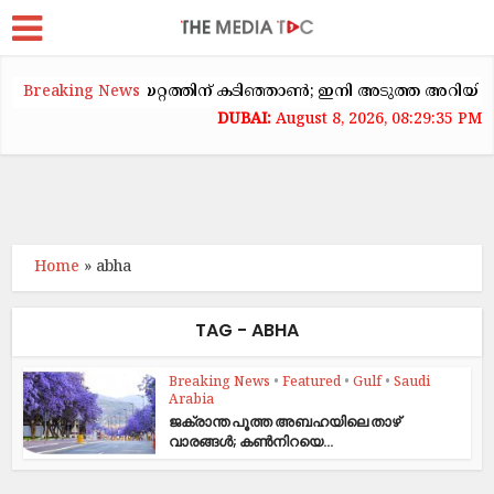
യിൽ വാടകക്കയറ്റത്തിന് കടിഞ്ഞാൺ; ഇനി അടുത്ത അറിയിപ്പ് വരെ
Breaking News
August 8, 2026, 08:29:35 PM
Home
»
abha
TAG - ABHA
Breaking News
•
Featured
•
Gulf
•
Saudi
Arabia
ജ​ക്രാ​ന്ത പൂ​ത്ത അ​ബ​ഹയിലെ താഴ്
വാരങ്ങൾ; കൺനിറയെ...