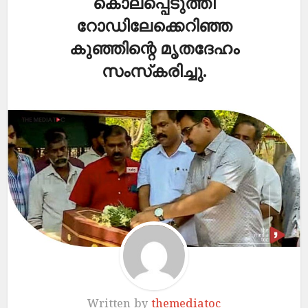
കൊലപ്പെടുത്തി
റോഡിലേക്കെറിഞ്ഞ
കുഞ്ഞിന്റെ മൃതദേഹം
സംസ്‌കരിച്ചു.
Written by
themediatoc