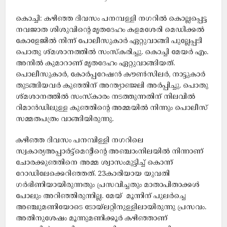
കൊച്ചി: കഴിഞ്ഞ ദിവസം പനമ്പള്ളി നഗറിൽ കൊല്ലപ്പെട്ട
നവജാത ശിശുവിന്റെ മൃതദേഹം കളമശേരി മെഡിക്കൽ
കോളേജിൽ നിന്ന് പോലീസുകാർ ഏറ്റുവാങ്ങി പുല്ലേപ്പടി
പൊതു ശ്മശാനത്തിൽ സംസ്കരിച്ചു. കൊച്ചി മേയർ എം.
അനിൽ കുമാറാണ് മൃതദേഹം ഏറ്റുവാങ്ങിയത്.
പൊലീസുകാർ, കോർപ്പറേഷൻ കൗൺസിലർ, നാട്ടുകാർ
തുടങ്ങിയവർ കുഞ്ഞിന് അന്ത്യാഞ്ജലി അർപ്പിച്ചു. പൊതു
ശ്‌മശാനത്തിൽ സംസ്‌കാരം നടത്തുന്നതിന് നിലവിൽ
റിമാൻഡിലുള്ള കുഞ്ഞിന്റെ അമ്മയിൽ നിന്നും പൊലീസ്
സമ്മതപത്രം വാങ്ങിയിരുന്നു.
കഴിഞ്ഞ ദിവസം പനമ്പിള്ളി നഗറിലെ
സ്വകാര്യഅപ്പാർട്ട്‌മെന്റിന്റെ അഞ്ചാംനിലയിൽ നിന്നാണ്
ചോരക്കുഞ്ഞിനെ അമ്മ ശ്വാസംമുട്ടിച്ച് കൊന്ന്
റോഡിലേക്കെറിഞ്ഞത്. 23കാരിയായ യുവതി
ഗർഭിണിയായിരുന്നതും പ്രസവിച്ചതും മാതാപിതാക്കൾ
പോലും അറിഞ്ഞിരുന്നില്ല. മേയ് ‌ മൂന്നിന് പുലർച്ചെ
അഞ്ചുമണിയോടെ ടോയ്‌ലറ്റിനുള്ളിലായിരുന്നു പ്രസവം.
അതിനുശേഷം മൂന്നുമണിക്കൂർ കഴിഞ്ഞാണ്