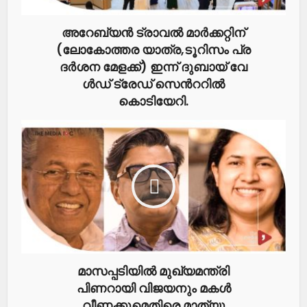
അ​റേ​ബ്യ​ൻ ട്രാ​വ​ൽ മാ​ർ​ക്ക​റ്റി​ന്
(ലോകോത്തര യാ​ത്ര,ടൂ​റി​സം പ്ര​
ദ​ർ​ശ​ന മേ​ളക്ക്​) ഇന്ന് ദുബായ് വേ​
ൾ​ഡ്​ ട്രേ​ഡ്​ സെ​ന്‍റ​റി​ൽ
കൊടിയേറി.
മാസപ്പടിയിൽ മുഖ്യമന്ത്രി
പിണറായി വിജയനും മകൾ
വീണക്കുമെതിരെ മാത്യു