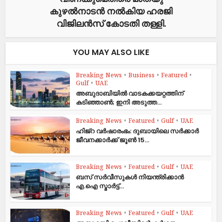
കുഴൽനാടന്‍ നൽകിയ ഹരജി
വിജിലൻസ് കോടതി തള്ളി.
YOU MAY ALSO LIKE
Breaking News
•
Business
•
Featured
•
Gulf
•
UAE
അബുദാബിയിൽ വാടകക്കയറ്റത്തിന്
കടിഞ്ഞാൺ; ഇനി അടുത്ത...
Breaking News
•
Featured
•
Gulf
•
UAE
ഹിജ്‌റ വർഷാരംഭം: ദുബായിലെ സർക്കാർ
ജീവനക്കാർക്ക് ജൂൺ 15...
Breaking News
•
Featured
•
Gulf
•
UAE
ബസ് സർവീസുകൾ നിയന്ത്രിക്കാൻ
എ.ഐ സ്മാർട്ട്...
Breaking News
•
Featured
•
Gulf
•
UAE