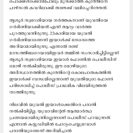
പൊക്കിൾക്കൊടിപോലും മുറിക്കാത്ത കുഞ്ഞിനെ
പാഴ്സൽ കവറിലാക്കി താഴേക്ക് വലിച്ചെറിഞ്ഞത്.
തൃശൂർ സ്വദേശിയായ നർത്തകനാണ് യുവതിയെ
ഗ‌ർഭിണിയാക്കിയത് എന്ന് ആദ്യം വാർത്ത
പുറത്തുവന്നിരുന്നു. 23കാരിയായ യുവതി
ഗർഭിണിയാണെന്ന് ഇയാൾക്ക് നേരെത്തെ
അറിയാമായിരുന്നു. എന്നാൽ രണ്ട്
മാസത്തിലേറെയായിഇവർ തമ്മിൽ സംസാരിച്ചിട്ടില്ലെന്ന്
തൃശൂർ സ്വദേശിയായ ഇയാൾ ഫോണിൽ പൊലീസിന്
മൊഴി നൽകിയിരുന്നു. ഈ മൊഴിയുടെ
അടിസ്ഥാനത്തിൽ കുഞ്ഞിന്റെ കൊലപാതകത്തിൽ
ഇയാൾക്ക് ബന്ധമില്ലെന്നാണ് യുവതിയുടെ ഫോൺ
പരിശോധിച്ച് പൊലീസ് പ്രാഥമിക വിലയിരുത്തൽ
നടത്തിരുന്നു.
നിലവിൽ യുവതി ഇയാൾക്കെതിരെ പരാതി
നൽകിയിട്ടില്ല. യുവാവിന്റേത് ആത്മാർത്ഥ
പ്രണയമായിരുന്നില്ലെന്നാണ് പൊലീസ് പറയുന്നത്.
എന്നാൽ കസ്റ്റഡിയിൽ ചോദ്യംചെയ്യുമ്പോൾ
പരാതിയുണ്ടെന്ന് അറിയിച്ചാൽ