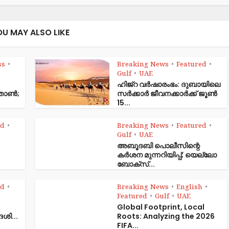
OU MAY ALSO LIKE
ss
Breaking News
Featured
•
•
•
Gulf
UAE
•
ഹിജ്‌റ വർഷാരംഭം: ദുബായിലെ
ഞ്ഞാൺ;
സർക്കാർ ജീവനക്കാർക്ക് ജൂൺ
15...
ed
Breaking News
Featured
•
•
•
Gulf
UAE
•
അബൂദബി പൊലീസിന്റെ
കർശന മുന്നറിയിപ്പ്; യെല്ലോ
ബോക്സ്...
ed
Breaking News
English
•
•
•
Featured
Gulf
UAE
•
•
Global Footprint, Local
േശി...
Roots: Analyzing the 2026
FIFA...