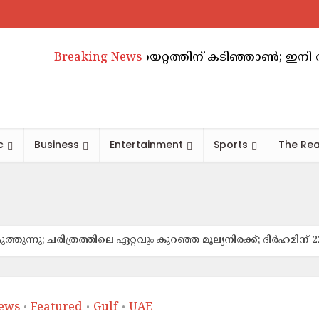
ാബിയിൽ വാടകക്കയറ്റത്തിന് കടിഞ്ഞാൺ; ഇനി അടുത്ത അ
Breaking News
c
Business
Entertainment
Sports
The Rea
കുത്തുന്നു; ചരിത്രത്തിലെ ഏറ്റവും കുറഞ്ഞ മൂല്യനിരക്ക്; ദിർഹമിന് 
ews
Featured
Gulf
UAE
•
•
•