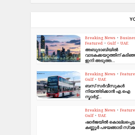
Y
Breaking News
Busine
•
Featured
Gulf
UAE
•
•
അബുദാബിയിൽ
വാടകക്കയറ്റത്തിന് കടി
ഇനി അടുത്ത...
Breaking News
Featur
•
Gulf
UAE
•
ബസ് സർവീസുകൾ
നിയന്ത്രിക്കാൻ എ.ഐ
സ്മാർട്ട്...
Breaking News
Featur
•
Gulf
UAE
•
ഷാര്‍ജയില്‍ കൊല്ലപ്പെട്ട
കണ്ണൂര്‍ പഴയങ്ങാടി സ്വദ