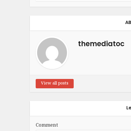
AB
themediatoc
View all posts
L
Comment