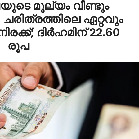
യുടെ മൂല്യം വീണ്ടും
ു; ചരിത്രത്തിലെ ഏറ്റവും
രക്ക്; ദിർഹമിന് 22.60
രൂപ