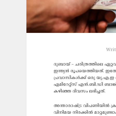
Writ
ദുബായ് – ചരിത്രത്തിലെ ഏറ്റ
ഇന്ത്യൻ രൂപയെത്തിയത്. ഇതോ
പ്രവാസികൾക്ക് ഒരു യു.എ.ഇ 
എമിറേറ്റ്സ് എൻ.ബി.ഡി ബാങ്ക
കഴിഞ്ഞ ദിവസം ലഭിച്ചത്.
അന്താരാഷ്‌ട്ര വിപണിയിൽ ക്
വിനിമയ നിരക്കിൽ മാറ്റമുണ്