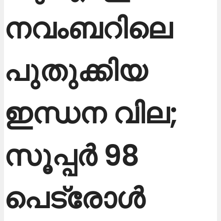
നവംബറിലെ
പുതുക്കിയ
ഇന്ധന വില;
സൂപ്പർ 98
പെട്രോൾ