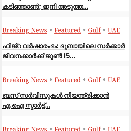
കടിഞ്ഞാൺ; ഇനി അടുത്ത...
•
•
•
Breaking News
Featured
Gulf
UAE
ഹിജ്‌റ വർഷാരംഭം: ദുബായിലെ സർക്കാർ
ജീവനക്കാർക്ക് ജൂൺ 15...
•
•
•
Breaking News
Featured
Gulf
UAE
ബസ് സർവീസുകൾ നിയന്ത്രിക്കാൻ
എ.ഐ സ്മാർട്ട്...
•
•
•
Breaking News
Featured
Gulf
UAE