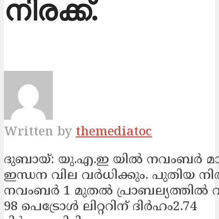
നിരക്ക്.
Written by
themediatoc
ദുബായ്: യു.എ.ഇ യിൽ നവംബർ മ
ഇന്ധന വില വർധിക്കും. പുതിയ നി
നവംബർ 1 മുതൽ പ്രാബല്യത്തിൽ വര
98 പെട്രോൾ ലിറ്ററിന് ദിർഹം2.74