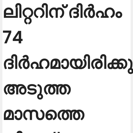
ലിറ്ററിന് ദിർഹം
74
ദിർഹമായിരിക്കു
അടുത്ത
മാസത്തെ