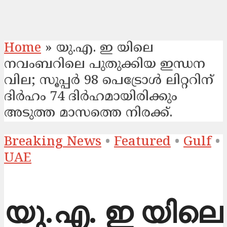
Home
»
യു.എ. ഇ യിലെ
നവംബറിലെ പുതുക്കിയ ഇന്ധന
വില; സൂപ്പർ 98 പെട്രോൾ ലിറ്ററിന്
ദിർഹം 74 ദിർഹമായിരിക്കും
അടുത്ത മാസത്തെ നിരക്ക്.
Breaking News
•
Featured
•
Gulf
•
UAE
യു.എ. ഇ യിലെ