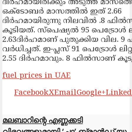
ദിർഹമായിരിക്കും അടുത്ത മാസത്തെ
ഒക്ടോബർ മാസത്തിൽ ഇത് 2.66
ദിർഹമായിരുന്നു നിലവിൽ .8 ഫിൽ
കൂടിയത്. സ്പെഷ്യൽ 95 പെട്രോൾ ലിറ
2.63ദിർഹമാണ് പുതുക്കിയ വില. 
വർധിച്ചത്. ഇ-പ്ലസ് 91 പെട്രോൾ ലിറ്റ
2.55 ദിർഹമാവും. 8 ഫിൽസാണ് കൂടുന
fuel prices in UAE
Facebook
X
Email
Google+
Linked
മലബാറിന്റെ എണ്ണക്കടി
വിഭവങ്ങളുമായി ‘ചാ’ ബ്രാൻഡ് യു