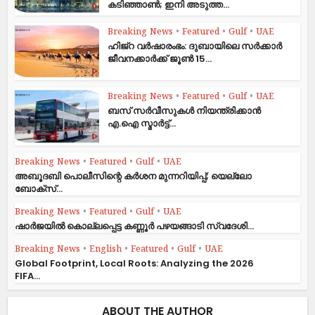
കടിഞ്ഞാൺ; ഇനി അടുത്ത...
Breaking News
•
Featured
•
Gulf
•
UAE
ഹിജ്‌റ വർഷാരംഭം: ദുബായിലെ സർക്കാർ
ജീവനക്കാർക്ക് ജൂൺ 15...
Breaking News
•
Featured
•
Gulf
•
UAE
ബസ് സർവീസുകൾ നിയന്ത്രിക്കാൻ
എ.ഐ സ്മാർട്ട്...
Breaking News
•
Featured
•
Gulf
•
UAE
അബൂദബി പൊലീസിന്റെ കർശന മുന്നറിയിപ്പ്; യെല്ലോ
ബോക്സ്...
Breaking News
•
Featured
•
Gulf
•
UAE
ഷാര്‍ജയില്‍ കൊല്ലപ്പെട്ട കണ്ണൂര്‍ പഴയങ്ങാടി സ്വദേശി...
Breaking News
•
English
•
Featured
•
Gulf
•
UAE
Global Footprint, Local Roots: Analyzing the 2026
FIFA...
ABOUT THE AUTHOR