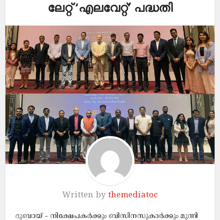
ലേ​റ്റ് ‘എ​ല​വേ​റ്റ്​’ പദ്ധതി
Written by
themediatoc
ദുബായ് – നി​ക്ഷേ​പ​ക​ർ​ക്കും ബി​സി​ന​സു​കാ​ർ​ക്കും മു​ന്നി​