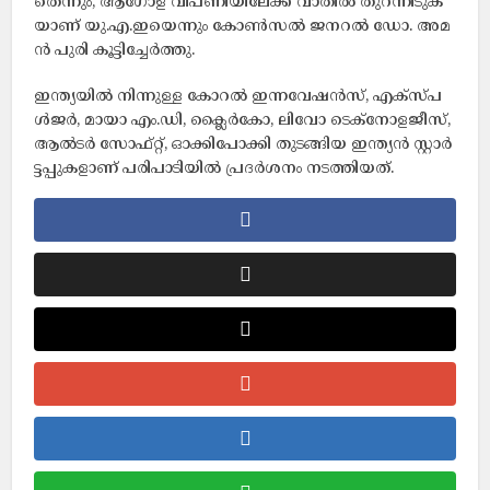
തെ​ന്നും, ആ​ഗോ​ള വി​പ​ണി​യി​ലേ​ക്ക്​ വാ​തി​ൽ തു​റ​ന്നി​ടു​ക​
യാ​ണ്​ യു.​എ.​ഇ​യെ​ന്നും കോ​ൺ​സ​ൽ ജ​ന​റ​ൽ ഡോ. ​അ​മ​
ൻ പു​രി കൂ​ട്ടി​​ച്ചേ​ർ​ത്തു.
ഇന്ത്യയിൽ നിന്നുള്ള കോ​റ​ൽ ഇ​ന്ന​വേ​ഷ​ൻ​സ്, എ​ക്സ്​​പ​
ൾ​ജ​ർ, മാ​യാ എം.​ഡി, ക്ലൈ​ർ​കോ, ലി​വോ ടെ​ക്​​നോ​ള​ജീ​സ്,
ആ​ൽ​ട​ർ സോ​ഫ്​​റ്റ്, ഓ​ക്കി​പോ​ക്കി തു​ട​ങ്ങി​യ ഇ​ന്ത്യ​ൻ സ്റ്റാ​ർ​
ട്ട​പ്പു​ക​ളാ​ണ്​ പ​രി​പാ​ടി​യി​ൽ പ്ര​ദ​ർ​ശ​നം ന​ട​ത്തി​യ​ത്.