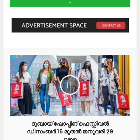
ദുബായ് ഷോപ്പിങ് ഫെസ്റ്റിവൽ
ഡിസംബർ 15 മുതൽ ജനുവരി 29
വരെ