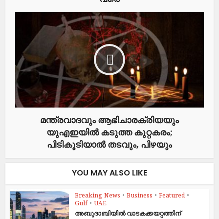
മന്ത്രവാദവും ആ​ഭി​ചാ​ര​ക്രിയയും
യുഎഇയിൽ കടുത്ത കുറ്റകരം;
പിടികൂടിയാൽ തടവും, പിഴയും
YOU MAY ALSO LIKE
Breaking News
•
Business
•
Featured
•
Gulf
•
UAE
അബുദാബിയിൽ വാടകക്കയറ്റത്തിന്