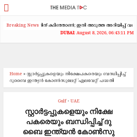
കക്കയറ്റത്തിന് കടിഞ്ഞാൺ; ഇനി അടുത്ത അറിയിപ്പ് വരെ വാടക ക
Breaking News
August 8, 2026, 06:43:11 PM
Home
»
സ്റ്റാ​ർ​ട്ട​പ്പു​ക​ളെ​യും നി​ക്ഷേ​പ​ക​രെ​യും ബ​ന്ധി​പ്പി​ച്ച്​
ദു​ബൈ ഇ​ന്ത്യ​ൻ കോ​ൺ​സു​​ലേ​റ്റ് ‘എ​ല​വേ​റ്റ്​’ പദ്ധതി
Gulf
UAE
•
സ്റ്റാ​ർ​ട്ട​പ്പു​ക​ളെ​യും നി​ക്ഷേ​
പ​ക​രെ​യും ബ​ന്ധി​പ്പി​ച്ച്​ ദു​
ബൈ ഇ​ന്ത്യ​ൻ കോ​ൺ​സു​​