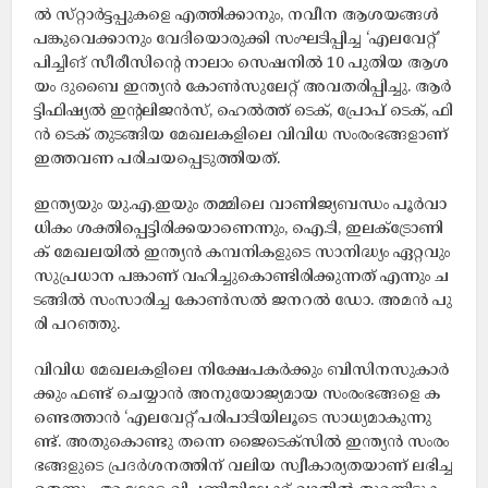
ൽ സ്​​​റ്റാ​ർ​ട്ട​പ്പു​ക​ളെ എ​ത്തി​ക്കാ​നും, ന​വീ​ന ആ​ശ​യ​ങ്ങ​ൾ
പ​ങ്കു​വെ​ക്കാ​നും വേ​ദി​യൊ​രു​ക്കി സം​ഘ​ടി​പ്പി​ച്ച ‘എ​ല​വേ​റ്റ്​’​
പിച്ചിങ്‌​ സീ​രീ​സി​ന്‍റെ നാ​ലാം സെ​ഷ​നി​ൽ 10 പു​തി​യ ആ​ശ​
യം ദു​ബൈ ഇ​ന്ത്യ​ൻ കോ​ൺ​സു​​ലേ​റ്റ് അ​വ​ത​രി​പ്പി​ച്ചു. ആ​ർ​
ട്ടി​ഫി​ഷ്യ​ൽ ഇ​ന്‍റ​ലി​ജ​ൻ​സ്, ഹെ​ൽ​ത്ത്​ ടെ​ക്, പ്രോ​പ്​ ടെ​ക്, ഫി​
ൻ ടെ​ക്​ തു​ട​ങ്ങി​യ മേ​ഖ​ല​ക​ളി​ലെ വി​വി​ധ സം​രം​ഭ​ങ്ങ​ളാ​ണ്
ഇത്തവണ​ പ​രി​ച​യ​പ്പെ​ടു​ത്തി​യ​ത്.
ഇ​ന്ത്യ​യും യു.​എ.​ഇ​യും ത​മ്മി​ലെ വാ​ണി​ജ്യ​ബ​ന്ധം പൂ​ർ​വാ​
ധി​കം ശ​ക്തി​​പ്പെ​ട്ടി​രി​ക്ക​യാ​ണെ​ന്നും, ഐ.​ടി, ഇ​ല​ക്​​ട്രോ​ണി​
ക്​ മേ​ഖ​ല​യി​ൽ ഇ​ന്ത്യ​ൻ ക​മ്പ​നി​ക​ളു​ടെ സാനിദ്ധ്യം ഏ​റ്റ​വും
സു​പ്ര​ധാ​ന പങ്കാണ് വഹിച്ചുകൊണ്ടിരിക്കുന്നത് എന്നും ച​
ട​ങ്ങി​ൽ സം​സാ​രി​ച്ച കോ​ൺ​സ​ൽ ജ​ന​റ​ൽ ഡോ. ​അ​മ​ൻ പു​
രി പ​റ​ഞ്ഞു.
വി​വി​ധ മേ​ഖ​ല​ക​ളി​ലെ നി​ക്ഷേ​പ​ക​ർ​ക്കും ബി​സി​ന​സു​കാ​ർ​
ക്കും ഫ​ണ്ട്​ ചെ​യ്യാ​ൻ അ​നു​യോ​ജ്യ​മാ​യ സം​രം​ഭ​ങ്ങ​ളെ ക​
ണ്ടെ​ത്താ​ൻ ‘എ​ല​വേ​റ്റ്​’​പ​രി​പാ​ടി​യി​ലൂ​ടെ സാ​ധ്യ​മാ​കു​ന്നു​
ണ്ട്. അതുകൊണ്ടു തന്നെ ജൈ​ടെ​ക്സി​ൽ ഇ​ന്ത്യ​ൻ സം​രം​
ഭ​ങ്ങ​ളു​ടെ പ്ര​ദ​ർ​ശ​ന​ത്തി​ന്​ വ​ലി​യ സ്വീ​കാ​ര്യ​ത​യാ​ണ്​ ല​ഭി​ച്ച​