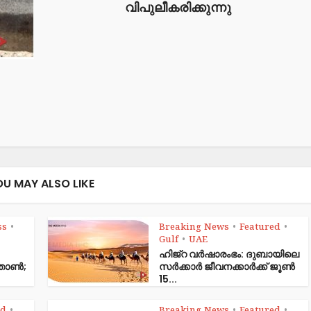
വിപുലീകരിക്കുന്നു
OU MAY ALSO LIKE
ss
Breaking News
Featured
•
•
•
Gulf
UAE
•
ഹിജ്‌റ വർഷാരംഭം: ദുബായിലെ
ഞ്ഞാൺ;
സർക്കാർ ജീവനക്കാർക്ക് ജൂൺ
15...