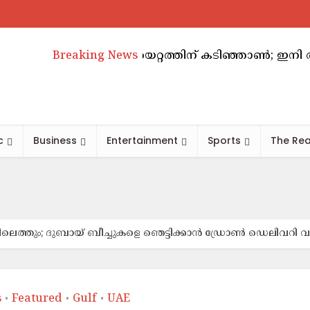
ബിയിൽ വാടകക്കയറ്റത്തിന് കടിഞ്ഞാൺ; ഇനി അടുത്ത അറ
Breaking News
c
Business
Entertainment
Sports
The Rea
ന്നിലെത്തും; ദുബായ് ബീച്ചുകളെ ഞെട്ടിക്കാൻ ഡ്രോൺ ഡെലിവറി വര
s
Featured
Gulf
UAE
•
•
•