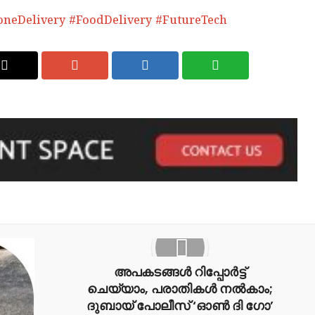
neDelivery #FoodDelivery #FutureTech
അപകടങ്ങൾ റിപ്പോർട്ട്
ചെയ്യാം, പരാതികൾ നൽകാം;
ദുബായ് പോലീസ് ‘ഓൺ ദി ഗോ’