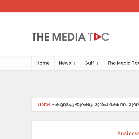
അബുദാ
Home
News
Gulf
The Media To
Home
»
കണ്ണടച്ചു തുറക്കും മുൻപ് ഭക്ഷണം മു
Busines