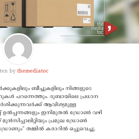
ten by
themediatoc
്കുകളിലും ബീച്ചുകളിലും നിങ്ങളുടെ
ുകൾ പറന്നെത്തും. ദുബായിലെ പ്രധാന
ർശിക്കുന്നവർക്ക് ആവിശ്യമുള്ള
് ഉൽപ്പന്നങ്ങളും ഇനിമുതൽ ഡ്രോൺ വഴി
 മുൻസിപ്പാലിറ്റിയും പ്രമുഖ ഡ്രോൺ
്രോണും” തമ്മിൽ കരാറിൽ ഒപ്പുവെച്ചു.