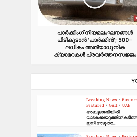
പാർക്കിംഗ് നിയമലംഘനങ്ങൾ
പിടികൂടാൻ ‘പാർക്കിൻ’; 500-
ലധികം അത്യാധുനിക
ക്യാമറകൾ പ്രവർത്തനസജ്ജം
Y
Breaking News
Busine
•
Featured
Gulf
UAE
•
•
അബുദാബിയിൽ
വാടകക്കയറ്റത്തിന് കടി
ഇനി അടുത്ത...