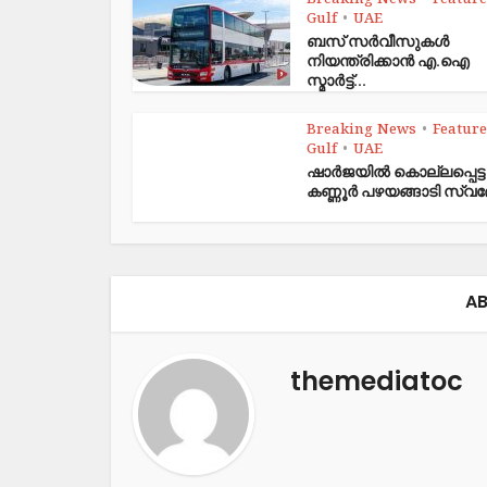
Breaking News
Featur
•
Gulf
UAE
•
ബസ് സർവീസുകൾ
നിയന്ത്രിക്കാൻ എ.ഐ
സ്മാർട്ട്...
Breaking News
Featur
•
Gulf
UAE
•
ഷാര്‍ജയില്‍ കൊല്ലപ്പെട്ട
കണ്ണൂര്‍ പഴയങ്ങാടി സ്വദ
AB
themediatoc