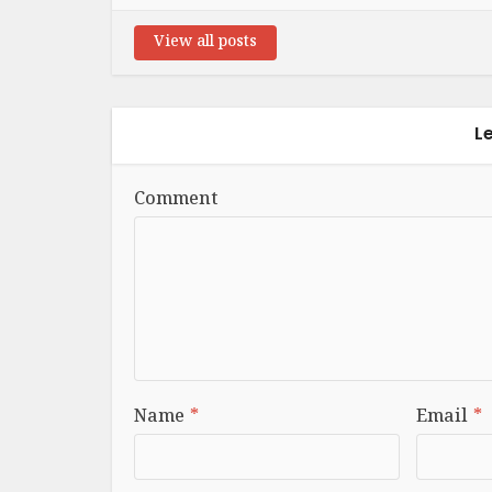
View all posts
L
Comment
Name
*
Email
*