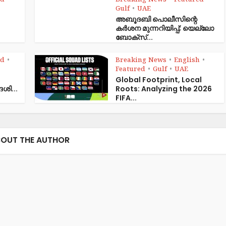
ed
Breaking News
Featured
•
•
•
Gulf
UAE
•
അബൂദബി പൊലീസിന്റെ
കർശന മുന്നറിയിപ്പ്; യെല്ലോ
ബോക്സ്...
ed
Breaking News
English
•
•
•
Featured
Gulf
UAE
•
•
Global Footprint, Local
േശി...
Roots: Analyzing the 2026
FIFA...
OUT THE AUTHOR