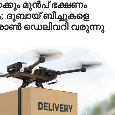
റക്കും മുൻപ് ഭക്ഷണം
ം; ദുബായ് ബീച്ചുകളെ
്രോൺ ഡെലിവറി വരുന്നു