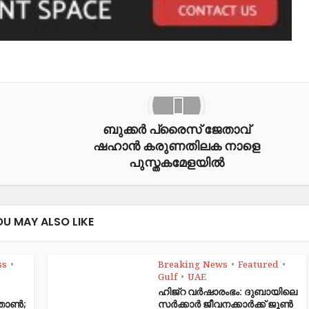
ബുക്കര്‍ പ്രൈസ് ജേതാവ്
ഷഹാന്‍ കരുണതിലക നാളെ
പുസ്തകമേളയില്‍
OU MAY ALSO LIKE
ss
Breaking News
Featured
•
•
•
Gulf
UAE
•
ഹിജ്‌റ വർഷാരംഭം: ദുബായിലെ
ഞ്ഞാൺ;
സർക്കാർ ജീവനക്കാർക്ക് ജൂൺ