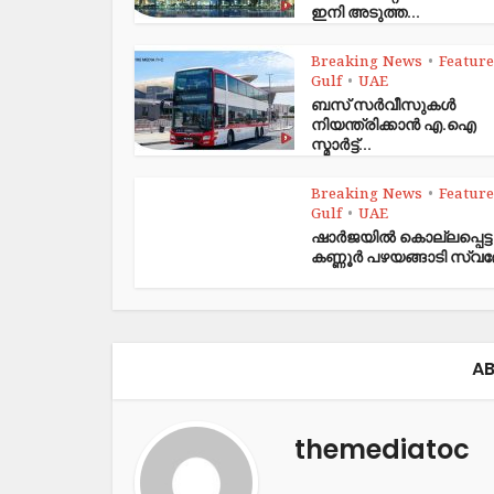
ഇനി അടുത്ത...
Breaking News
Featur
•
Gulf
UAE
•
ബസ് സർവീസുകൾ
നിയന്ത്രിക്കാൻ എ.ഐ
സ്മാർട്ട്...
Breaking News
Featur
•
Gulf
UAE
•
ഷാര്‍ജയില്‍ കൊല്ലപ്പെട്ട
കണ്ണൂര്‍ പഴയങ്ങാടി സ്വദ
AB
themediatoc