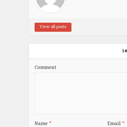
View all posts
L
Comment
Name
*
Email
*