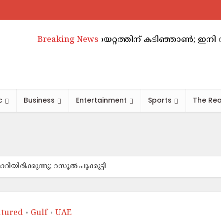
ാബിയിൽ വാടകക്കയറ്റത്തിന് കടിഞ്ഞാൺ; ഇനി അടുത്ത 
Breaking News
c
Business
Entertainment
Sports
The Rea
രിക്കുന്നു; റസൂല്‍ പൂക്കുട്ടി
atured
Gulf
UAE
•
•