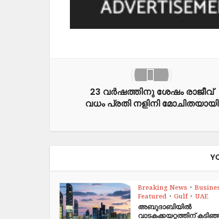
23 വർഷത്തിനു ശേഷം രാജീവ്
വധം പ്രതി നളിനി മോചിതയായി
Y
Breaking News
Busine
•
Featured
Gulf
UAE
•
•
അബുദാബിയിൽ
വാടകക്കയറ്റത്തിന് കടി