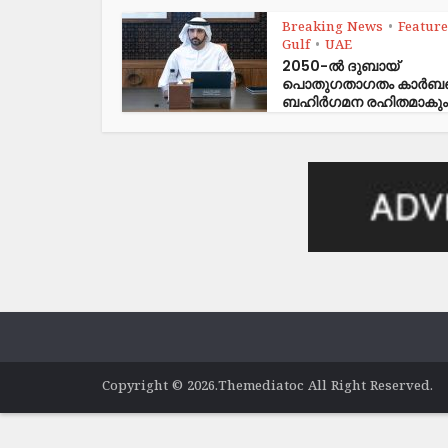
Breaking News
Featur
•
Gulf
UAE
•
2050-ൽ ദുബായ്
പൊതുഗതാഗതം കാർ
ബഹിർഗമന രഹിതമാകും
Copyright © 2026.Themediatoc All Right Reserved.