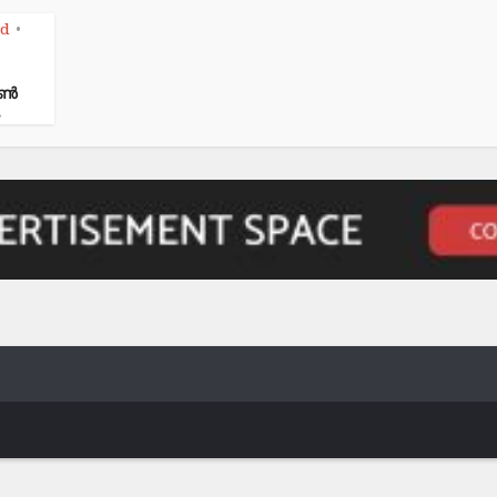
ed
•
ബൺ