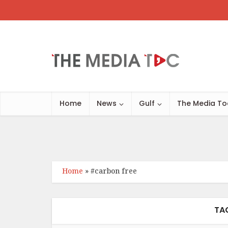
Home
News
Gulf
The Media To
Home
»
#carbon free
TA