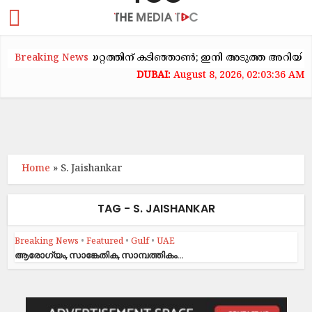
യിൽ വാടകക്കയറ്റത്തിന് കടിഞ്ഞാൺ; ഇനി അടുത്ത അറിയിപ്പ് വര
Breaking News
August 8, 2026, 02:03:36 AM
Home
»
S. Jaishankar
TAG - S. JAISHANKAR
Breaking News
•
Featured
•
Gulf
•
UAE
ആ​രോ​ഗ്യം, സാ​ങ്കേ​തി​ക, സാ​മ്പ​ത്തി​കം...