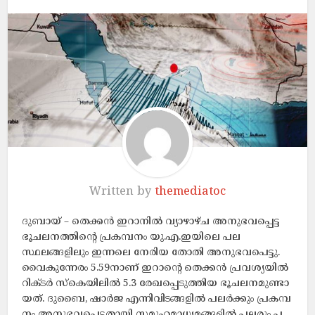
Written by
themediatoc
ദുബായ് – തെ​ക്ക​ൻ ഇ​റാ​നി​ൽ വ്യാ​ഴാ​ഴ്ച അ​നു​ഭ​വ​പ്പെ​ട്ട
ഭൂ​ച​ല​ന​ത്തി​ന്‍റെ പ്ര​ക​മ്പ​നം യു.​എ.​ഇ​യി​ലെ പല
സ്ഥലങ്ങളിലും ഇന്നലെ നേരിയ തോതി അനുഭവപെട്ടു.
വൈ​കു​ന്നേ​രം 5.59നാ​ണ് ഇറാന്റെ തെ​ക്ക​ൻ പ്രവശ്യയിൽ
റി​ക്ട​ർ സ്​​കെ​യി​ലി​ൽ 5.3 രേ​ഖ​പ്പെ​ടു​ത്തി​യ ഭൂ​ച​ല​ന​മു​ണ്ടാ​
യ​ത്. ദു​ബൈ, ഷാ​ർ​ജ എ​ന്നി​വി​ട​ങ്ങ​ളി​ൽ പ​ല​ർ​ക്കും പ്ര​ക​മ്പ​
നം അ​നു​ഭ​വ​പ്പെ​ട്ട​താ​യി സ​മൂ​ഹ​മാ​ധ്യ​മ​ങ്ങ​ളി​ൽ പലരും പ​