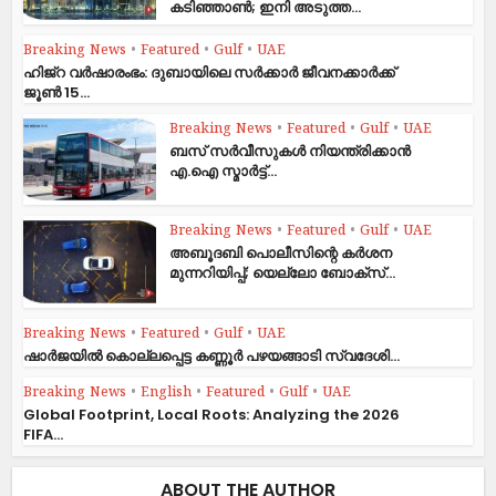
കടിഞ്ഞാൺ; ഇനി അടുത്ത...
Breaking News
•
Featured
•
Gulf
•
UAE
ഹിജ്‌റ വർഷാരംഭം: ദുബായിലെ സർക്കാർ ജീവനക്കാർക്ക്
ജൂൺ 15...
Breaking News
•
Featured
•
Gulf
•
UAE
ബസ് സർവീസുകൾ നിയന്ത്രിക്കാൻ
എ.ഐ സ്മാർട്ട്...
Breaking News
•
Featured
•
Gulf
•
UAE
അബൂദബി പൊലീസിന്റെ കർശന
മുന്നറിയിപ്പ്; യെല്ലോ ബോക്സ്...
Breaking News
•
Featured
•
Gulf
•
UAE
ഷാര്‍ജയില്‍ കൊല്ലപ്പെട്ട കണ്ണൂര്‍ പഴയങ്ങാടി സ്വദേശി...
Breaking News
•
English
•
Featured
•
Gulf
•
UAE
Global Footprint, Local Roots: Analyzing the 2026
FIFA...
ABOUT THE AUTHOR