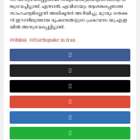
ങ്കു​വെ​ച്ചി​ട്ടു​ണ്ട്. എ​ന്നാ​ൽ, എ​വി​ടെ​യും ആ​ശ​ങ്ക​പ്പെ​ടേ​ണ്ട
സാ​ഹ​ച​ര്യ​മി​ല്ലെ​ന്ന്​ അ​ധി​കൃ​ത​ർ അ​റി​യി​ച്ചു. മു​മ്പും തെ​ക്ക​
ൻ ഇ​റാ​നി​ലു​ണ്ടാ​യ ഭൂ​ച​ല​ന​ങ്ങ​ളു​ടെ പ്ര​ക​മ്പ​നം യു.​എ.​ഇ​
യി​ൽ അ​നു​ഭ​വ​പ്പെ​ട്ടി​ട്ടു​ണ്ട്.
#dubai
#Earthquake in Iran