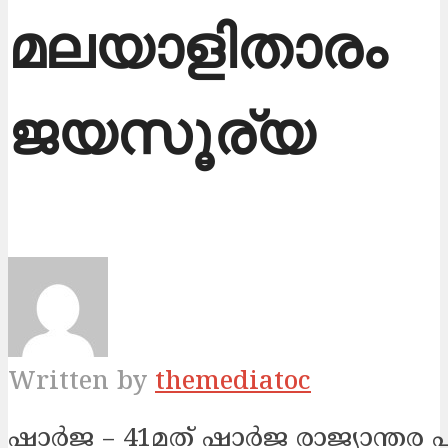
മലയാളിതാരം
ജയസൂര്യ
Written by
themediatoc
ഷാര്‍ജ – 41മത് ഷാര്‍ജ രാജ്യാന്ത