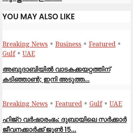
YOU MAY ALSO LIKE
•
•
•
Breaking News
Business
Featured
•
Gulf
UAE
അബുദാബിയിൽ വാടകക്കയറ്റത്തിന്
കടിഞ്ഞാൺ; ഇനി അടുത്ത...
•
•
•
Breaking News
Featured
Gulf
UAE
ഹിജ്‌റ വർഷാരംഭം: ദുബായിലെ സർക്കാർ
ജീവനക്കാർക്ക് ജൂൺ 15...