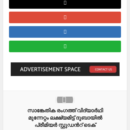
സാങ്കേതിക രംഗത്ത് വിദ്യാർഥി
മുന്നേറ്റം ലക്ഷ്യമിട്ട് ദുബായിൽ
പ്രീമിയർ സ്റ്റുഡന്‍റ് ടെക്