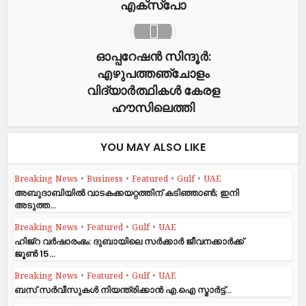
എക്‌സ്‌പോ
ഓപ്പറേഷൻ സിന്ദൂർ:
എഴുപത്തഞ്ചോളം
വിദ്യാർത്ഥികൾ കേരള
ഹൗസിലെത്തി
YOU MAY ALSO LIKE
Breaking News
•
Business
•
Featured
•
Gulf
•
UAE
അബുദാബിയിൽ വാടകക്കയറ്റത്തിന് കടിഞ്ഞാൺ; ഇനി
അടുത്ത...
Breaking News
•
Featured
•
Gulf
•
UAE
ഹിജ്‌റ വർഷാരംഭം: ദുബായിലെ സർക്കാർ ജീവനക്കാർക്ക്
ജൂൺ 15...
Breaking News
•
Featured
•
Gulf
•
UAE
ബസ് സർവീസുകൾ നിയന്ത്രിക്കാൻ എ.ഐ സ്മാർട്ട്...