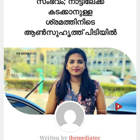
സംഭവം; നാട്ടിലേക്ക്
കടക്കാനുള്ള
ശ്രമത്തിനിടെ
ആൺസുഹൃത്ത് പിടിയിൽ
Written by
themediatoc