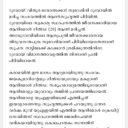
ദുബായ്: വിതുര ബോണക്കാട് സ്വദേശിനി ദുബായിൽ
മരിച്ച സംഭവത്തിൽ ആൺസുഹൃത്ത് പിടിയിൽ.
ദുബായിലെ സ്വകാര്യ സ്ഥാപനത്തിൽ ജീവനക്കാരിയായ
ആനിമോൾ ഗിൽഡ (26) ആണ് മരിച്ചത്.
അബുദാബിയിലെ ആശുപത്രി ജീവനക്കാരനായ
തിരുവനന്തപുരം സ്വദേശിയാണ് പിടിയിലായതെന്നാണ്
സൂചന. നാട്ടിലേക്ക് കടക്കാൻ ശ്രമിക്കുന്നതിനിടെ
ദുബായ് വിമാനത്താവളത്തിൽ നിന്നാണ് പ്രതി
പിടിയിലായത്.
കരാമയിൽ ഈ മാസം ആദ്യമായിരുന്നു സംഭവം.
ജയകുമാറിന്റെയും ഗിൽഡയുടെയും മകളാണ്
ആനിമോൾ ഗിൽഡ. സമൂഹമാദ്ധ്യമത്തിലൂടെയാണ്
ആനിമോളും യുവാവും തമ്മിൽ പ്രണയത്തിലായത്.
ആനിമോളെ യുഎഇയിലേക്ക് എത്തിച്ചത്
ഇയാളാണെന്നും സുഹൃത്തുക്കൾ പറയുന്നു. ഒന്നര
വർഷം മുമ്പ് യുഎഇയിൽ എത്തിയ ആനിമോൾ ക്രെഡിറ്റ്
സെയിൽസ് സ്ഥാപനത്തിൽ ജോലിചെയ്‌ത്
വരികയായിരുന്നു. കൊലപാതകം നടന്നതിന്