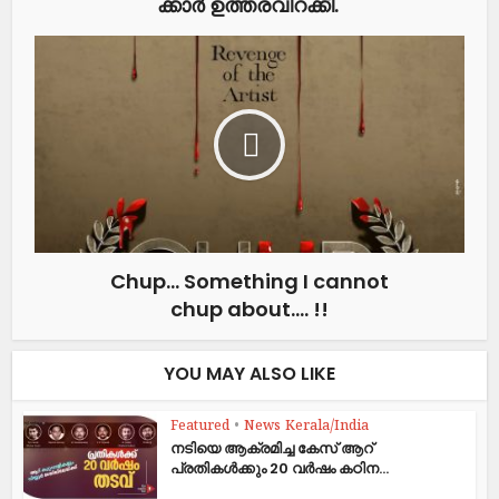
ക്കാ​ര്‍ ഉ​ത്ത​ര​വി​റ​ക്കി.
Chup… Something I cannot
chup about…. !!
YOU MAY ALSO LIKE
Featured
•
News Kerala/India
നടിയെ ആക്രമിച്ച കേസ് ആറ്
പ്രതികൾക്കും 20 വർഷം കഠിന...