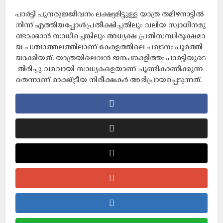
പാർട്ടി പുനരുജ്ജീവനം ലക്ഷ്യമിട്ടുള്ള യാത്ര തമിഴ്നാട്ടിൽ
നിന്ന് എത്തിയപ്പോൾപ്രതീക്ഷിച്ചതിലും വലിയ സ്വാധീനമു
ണ്ടാക്കാൻ സാധിച്ചെങ്കിലും അധ്യക്ഷ പ്രതിസന്ധിരൂക്ഷമാ
യ പശ്ചാത്തലത്തിലാണ് കേരളത്തിലെ പര്യടനം പൂർത്തി
യാക്കിയത്. യാത്രയിലെവൻ ജനപങ്കാളിത്തം പാർട്ടിയുടെ
തിരിച്ചു വരവായി സാധ്യകളെയാണ് ചൂണ്ടികാണിക്കുന്ന
തെന്നാണ് രാക്ഷ്ട്രീയ നിരീക്ഷകർ അഭിപ്രായപ്പെടുന്നത്.