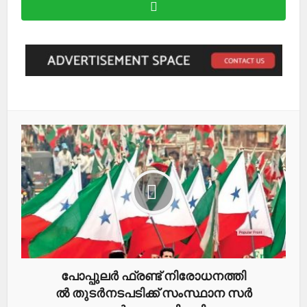
പോ​പ്പു​ല​ര്‍ ഫ്ര​ണ്ട് നി​രോ​ധ​ന​ത്തി​
ല്‍ തു​ട​ര്‍​ന​ട​പ​ടി​ക്ക് സം​സ്ഥാ​ന സ​ര്‍​