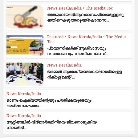
News Kerala/India
•
The Media Toc
അങ്കമാലിയിൽആറുമാസംപ്രായമുള്ളകു
ഞ്ഞിനെകഴുത്തറുത്ത്കൊന്നസ...
Featured
•
News Kerala/India
•
The Media
Toc
പ്രവാസികള്‍ക്ക് ആശ്വാസവും
സന്തോഷവും; നിലവിലെ കേസ്...
News Kerala/India
ജര്‍മ്മന്‍ ആരോഗ്യമേഖലയിലേയ്ക്കുളള
റിക്രൂട്ട്മെന്റ്;...
News Kerala/India
ഓണം ഐക്യത്തിന്റെയും പ്രതീക്ഷയുടെയും
അഭിമാനകരമായ...
News Kerala/India
ആറ്റിങ്ങലില്‍ വിദ്യാര്‍ത്ഥിനിയെ ജീവനൊടുക്കിയ
നിലയില്‍...