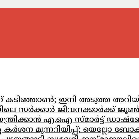
കടിഞ്ഞാൺ; ഇനി അടുത്ത അറിയിപ്പ് 
യിലെ സർക്കാർ ജീവനക്കാർക്ക് ജ
ത്രിക്കാൻ എ.ഐ സ്മാർട്ട് ഡാഷ്
ർശന മുന്നറിയിപ്പ്; യെല്ലോ ബോക