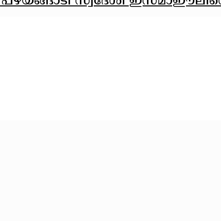
ൂര്‍ പഴയങ്ങാടി സ്വദേശി ഇസ്മാഈലിന്