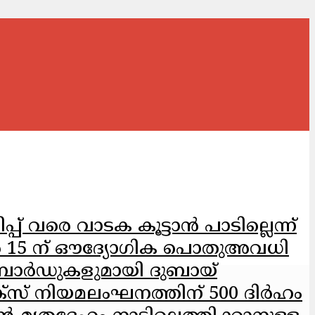
വരെ വാടക കൂട്ടാൻ പാടില്ലെന്ന്
ൂൺ 15 ന് ഔദ്യോഗിക പൊതുഅവധി
‌ബോർഡുകളുമായി ദുബായ്
്സ് നിയമലംഘനത്തിന് 500 ദിർഹം