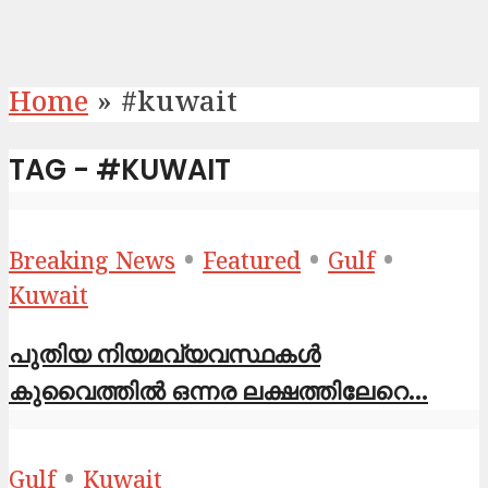
Home
»
#kuwait
TAG - #KUWAIT
•
•
•
Breaking News
Featured
Gulf
Kuwait
പുതിയ നിയമവ്യവസ്ഥകൾ
കുവൈത്തിൽ ഒ​ന്ന​ര ല​ക്ഷ​ത്തി​ലേ​റെ...
•
Gulf
Kuwait