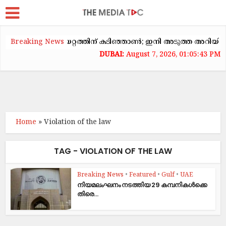
യിൽ വാടകക്കയറ്റത്തിന് കടിഞ്ഞാൺ; ഇനി അടുത്ത അറിയിപ്പ് വരെ
Breaking News
August 7, 2026, 01:05:43 PM
Home
»
Violation of the law
TAG - VIOLATION OF THE LAW
Breaking News
•
Featured
•
Gulf
•
UAE
നി​യ​മ​ലം​ഘ​നം നടത്തിയ 29 ക​മ്പ​നി​ക​ൾ​ക്കെ​
തി​രെ...