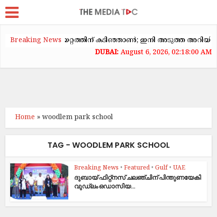
യിൽ വാടകക്കയറ്റത്തിന് കടിഞ്ഞാൺ; ഇനി അടുത്ത അറിയിപ്പ് വര
Breaking News
August 6, 2026, 02:18:00 AM
Home
»
woodlem park school
TAG - WOODLEM PARK SCHOOL
Breaking News
•
Featured
•
Gulf
•
UAE
ദുബായ് ഫിറ്റ്നസ് ചലഞ്ചിന് പിന്തുണയേകി
വുഡ്ലം ഒഡാസിയ...