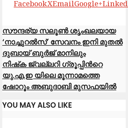
Facebook
X
Email
Google+
Linked
സൗന്ദര്യ സലൂണ്‍ ശൃംഖലയായ
‘നാച്ചുറല്‍സ്’ സേവനം ഇനി മുതൽ
ദുബായ് ബുർജ് മാനിലും
നിഷ്‌ക ജ്വല്ലറി ഗ്രൂപ്പിന്‍റെ
യു.എ.ഇ യിലെ മൂന്നാമത്തെ
ഷോറൂം അബുദാബി മുസഫയിൽ
YOU MAY ALSO LIKE