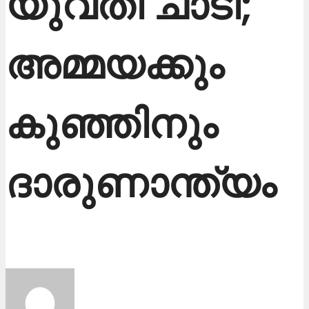
യുവതി ചാടി;
അമ്മയക്കും
കുഞ്ഞിനും
ദാരുണാന്ത്യം