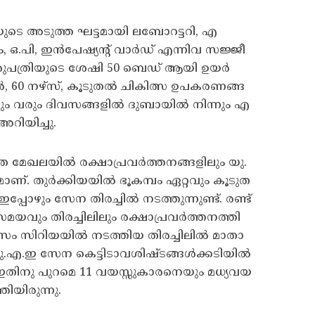
െ അ​ടു​ത്ത ഘ​ട്ട​മാ​യി ല​ബോ​റ​ട്ട​റി, എ​
ഒ.​പി, ഇ​ൻ​പേ​ഷ്യ​​ന്‍റ്​ വാ​ർ​ഡ്​ എ​ന്നി​വ സ​ജ്ജീ​
​പ​ത്രി​യു​ടെ ശേ​ഷി 50 ബെ​ഡ്​ ആ​യി ഉ​യ​ർ​
60 ന​ഴ്​​സ്, കൂ​ടു​ത​ൽ ചി​കി​ത്സ ഉ​പ​ക​ര​ണ​ങ്ങ​
​യും വ​രും ദി​വ​സ​ങ്ങ​ളി​ൽ ദുബായിൽ നിന്നും എ​
റിയിച്ചു.
ത മേ​ഖ​ല​യി​ൽ ര​ക്ഷാ​പ്ര​വ​ർ​ത്ത​ന​ങ്ങ​ളി​ലും യു.​
. തു​ർ​ക്കി​യ​യി​ൽ ഭൂ​ക​മ്പം ഏ​റ്റ​വും കൂ​ടു​ത​
്പോഴും സേന തി​ര​ച്ചി​ൽ ന​ട​ത്തു​ന്നു​ണ്ട്. ര​ണ്ട്​
​സ​മ​യ​വും തി​ര​ച്ചി​ലി​ലും ര​ക്ഷാ​പ്ര​വ​ർ​ത്ത​ന​ത്തി​
ം സി​റി​യ​യി​ൽ ന​ട​ത്തി​യ തി​ര​ച്ചി​ലി​ൽ മാ​താ​
ു.​എ.​ഇ സേ​ന കെ​ട്ടി​ടാ​വ​ശി​ഷ്ട​ങ്ങ​ൾ​ക്ക​ടി​യി​ൽ​
നു. ഇ​തി​നു​ പു​റ​മെ 11 വ​യ​സ്സു​കാ​ര​നെ​യും മ​ധ്യ​വ​യ​
്തിയിരുന്നു.