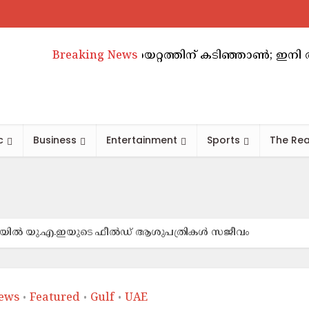
ിയിൽ വാടകക്കയറ്റത്തിന് കടിഞ്ഞാൺ; ഇനി അടുത്ത അറി
Breaking News
c
Business
Entertainment
Sports
The Rea
​ല​യി​ൽ യു.​എ.​ഇ​യു​ടെ ഫീ​ൽ​ഡ്​ ആ​ശു​പ​ത്രികൾ സ​ജീ​വം
ews
Featured
Gulf
UAE
•
•
•