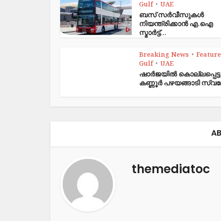
Gulf
UAE
•
ബസ് സർവീസുകൾ
നിയന്ത്രിക്കാൻ എ.ഐ
സ്മാർട്ട്...
Breaking News
Featur
•
Gulf
UAE
•
ഷാര്‍ജയില്‍ കൊല്ലപ്പെട്ട
കണ്ണൂര്‍ പഴയങ്ങാടി സ്വദ
AB
themediatoc