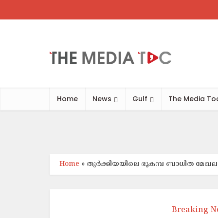
അബുദാബ
Home
News
Gulf
The Media To
Home
»
തു​ർ​ക്കി​യ​യി​ലെ ഭൂ​ക​മ്പ ബാ​ധി​ത മേ​ഖ
Breaking N