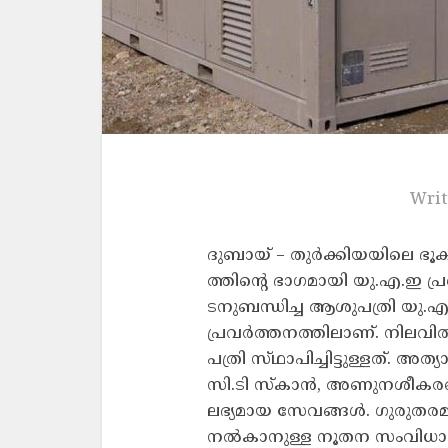
Writ
ദുബായ് – തു​ർ​ക്കി​യ​യി​ലെ ഭൂ​ക​
ത്തി​ന്‍റെ ഭാ​ഗ​മാ​യി യു.​എ.​ഇ പ്ര​
ട​നു​ബ​ന്ധി​ച്ച ആ​ശു​പ​ത്രി യു.
പ്രവർത്തനത്തിലാണ്. നിലവിൽ തു​ർ
പ​ത്രി സ്​​ഥാ​പി​ച്ചിട്ടുള്ളത്. അ
സി.​ടി സ്കാ​ൻ, അ​ണു​ന​ശീ​ക​
ലഭ്യമായ സേവങ്ങൾ. ഗു​രു​ത​ര​മാ​യി
ന​ൽ​കാ​നു​ള്ള നൂതന സം​വി​ധാ​ന