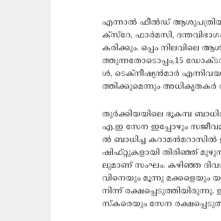
എന്നാൽ ഫീ​ൽ​ഡ്​ ആ​ശു​പ​ത്രിയുട
ക്സ്റേ, ഫാ​ർ​മ​സി, ദ​ന്ത​വി​ഭാ​ഗം, 
ക​രി​ക്കും. ഒപ്പം നിലവിലെ ആ​ശു
ത്തുന്നതോടൊപ്പം,15 ഡോ​ക്​​ട​ർ, 
ൾ, ടെ​ക്നീ​ഷ്യ​ൻ​മാ​ർ എ​ന്നി​വ
ത്തി​ക്കുമെന്നും അധികൃതകർ അ
തു​ർ​ക്കി​യ​യി​ലെ ഭൂ​ക​മ്പ ബാ​ധി​
എ.​ഇ സേ​ന ഇപ്പോഴും സ​ജീ​വ​മാ​ണ്
ൽ ബാ​ധി​ച്ച ക​റാ​മ​ൻ​മ​റാ​സി​ൽ ഇപ
ഷി​ഫ്​​റ്റു​ക​ളാ​യി തി​രി​ഞ്ഞ്​ മു​ഴു
ലു​മാ​ണ്​ സം​ഘം. ക​ഴി​ഞ്ഞ ദി​വ​സ
വി​നെ​യും മൂ​ന്നു​ മ​ക്ക​ളെ​യും യ
നി​ന്ന്​ ര​ക്ഷ​പ്പെ​ടു​ത്തി​യി​രു​ന്
സ്ക​രെ​യും സേ​ന ര​ക്ഷ​പ്പെ​ടു​ത