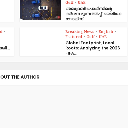
Gulf
UAE
•
അബൂദബി പൊലീസിന്റെ
കർശന മുന്നറിയിപ്പ്; യെല്ലോ
ബോക്സ്...
ed
Breaking News
English
•
•
•
Featured
Gulf
UAE
•
•
Global Footprint, Local
േശി...
Roots: Analyzing the 2026
FIFA...
OUT THE AUTHOR