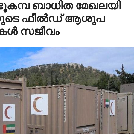
ഭൂ​ക​മ്പ ബാ​ധി​ത മേ​ഖ​ല​യി​
​ടെ ഫീ​ൽ​ഡ്​ ആ​ശു​പ​
കൾ സ​ജീ​വം