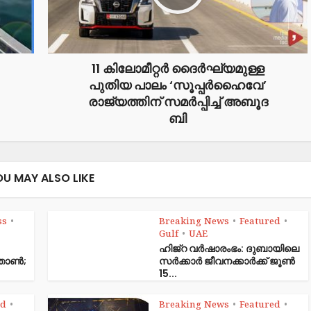
11 കി​ലോ​മീ​റ്റ​ര്‍ ദൈ​ര്‍ഘ്യ​മു​ള്ള
പു​തി​യ പാ​ലം ‘സൂ​പ്പ​ര്‍ഹൈ​വേ’
രാജ്യത്തിന് സമർപ്പിച്ച്‌ അ​ബൂ​ദ​
ബി​
OU MAY ALSO LIKE
ss
Breaking News
Featured
•
•
•
Gulf
UAE
•
ഹിജ്‌റ വർഷാരംഭം: ദുബായിലെ
ഞ്ഞാൺ;
സർക്കാർ ജീവനക്കാർക്ക് ജൂൺ
15...
ed
Breaking News
Featured
•
•
•