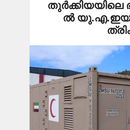
തു​ർ​ക്കി​യ​യി​ലെ 
ൽ യു.​എ.​ഇ​യു
ത്രി