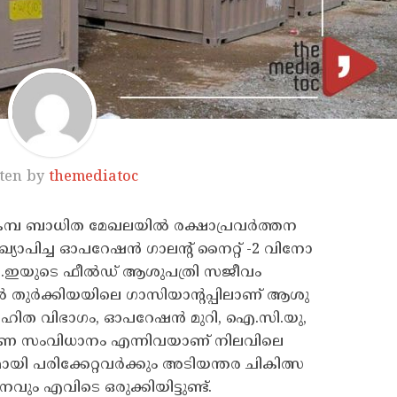
ten by
themediatoc
മ്പ ബാ​ധി​ത മേ​ഖ​ല​യി​ൽ ര​ക്ഷാ​പ്ര​വ​ർ​ത്ത​ന​
ഖ്യാ​പി​ച്ച ഓ​പ​റേ​ഷ​ൻ ഗാ​ല​ന്‍റ്​ നൈ​റ്റ്​ -2 വി​നോ​
​എ.​ഇ​യു​ടെ ഫീ​ൽ​ഡ്​ ആ​ശു​പ​ത്രി സ​ജീ​വം
​ക്കി​യ​യി​ലെ ഗാ​സി​യാ​ന്‍റ​പ്പി​ലാ​ണ്​ ആ​ശു​
​ത്യാ​ഹി​ത വി​ഭാ​ഗം, ഓ​പ​റേ​ഷ​ൻ മു​റി, ഐ.​സി.​യു,
ര​ണ സം​വി​ധാ​നം എ​ന്നി​വയാണ് നിലവിലെ
 പ​രി​ക്കേ​റ്റ​വ​ർ​ക്കും അ​ടി​യ​ന്ത​ര ചി​കി​ത്സ
വും എവിടെ ഒരുക്കിയിട്ടുണ്ട്. ​