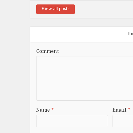
View all posts
L
Comment
Name
*
Email
*