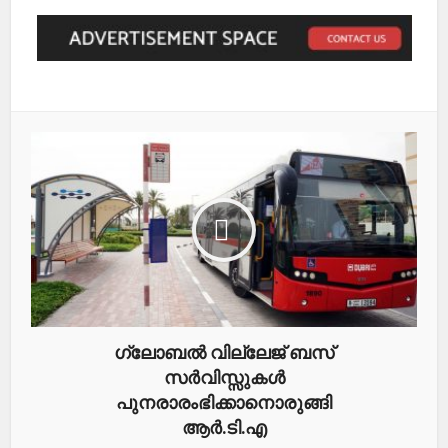
ഗ്ലോബൽ വില്ലേജ് ബസ്
സർവിസ്സുകൾ
പുനരാരംഭിക്കാനൊരുങ്ങി
ആർ.ടി.എ