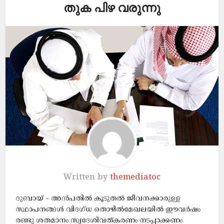
തുക പിഴ വരുന്നു
Written by
themediatoc
ദുബായ് – അൻപതിൽ കൂടുതൽ ജീവനക്കാരുള്ള
സ്ഥാപനങ്ങൾ വിദഗ്ധ തൊഴിൽമേഖലയിൽ ഈവർഷം
രണ്ടു ശതമാനം സ്വദേശിവത്കരണം നടപ്പാക്കണം