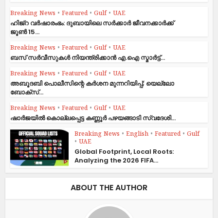
Breaking News
•
Featured
•
Gulf
•
UAE
ഹിജ്‌റ വർഷാരംഭം: ദുബായിലെ സർക്കാർ ജീവനക്കാർക്ക്
ജൂൺ 15...
Breaking News
•
Featured
•
Gulf
•
UAE
ബസ് സർവീസുകൾ നിയന്ത്രിക്കാൻ എ.ഐ സ്മാർട്ട്...
Breaking News
•
Featured
•
Gulf
•
UAE
അബൂദബി പൊലീസിന്റെ കർശന മുന്നറിയിപ്പ്; യെല്ലോ
ബോക്സ്...
Breaking News
•
Featured
•
Gulf
•
UAE
ഷാര്‍ജയില്‍ കൊല്ലപ്പെട്ട കണ്ണൂര്‍ പഴയങ്ങാടി സ്വദേശി...
Breaking News
•
English
•
Featured
•
Gulf
•
UAE
Global Footprint, Local Roots:
Analyzing the 2026 FIFA...
ABOUT THE AUTHOR