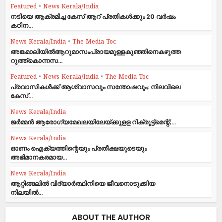
Featured
•
News Kerala/India
നടിയെ ആക്രമിച്ച കേസ് ആറ് പ്രതികൾക്കും 20 വർഷം
കഠിന...
News Kerala/India
•
The Media Toc
അങ്കമാലിയിൽആറുമാസംപ്രായമുള്ളകുഞ്ഞിനെകഴുത്ത
റുത്ത്കൊന്നസ...
Featured
•
News Kerala/India
•
The Media Toc
പ്രവാസികള്‍ക്ക് ആശ്വാസവും സന്തോഷവും; നിലവിലെ
കേസ്...
News Kerala/India
ജര്‍മ്മന്‍ ആരോഗ്യമേഖലയിലേയ്ക്കുളള റിക്രൂട്ട്മെന്റ്;...
News Kerala/India
ഓണം ഐക്യത്തിന്റെയും പ്രതീക്ഷയുടെയും
അഭിമാനകരമായ...
News Kerala/India
ആറ്റിങ്ങലില്‍ വിദ്യാര്‍ത്ഥിനിയെ ജീവനൊടുക്കിയ
നിലയില്‍...
ABOUT THE AUTHOR