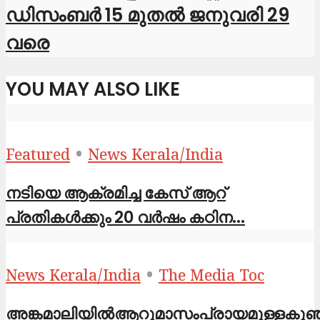
ഡിസംബർ 15 മുതൽ ജനുവരി 29
വരെ
YOU MAY ALSO LIKE
•
Featured
News Kerala/India
നടിയെ ആക്രമിച്ച കേസ് ആറ്
പ്രതികൾക്കും 20 വർഷം കഠിന...
•
News Kerala/India
The Media Toc
അങ്കമാലിയിൽആറുമാസംപ്രായമുള്ളകുഞ്