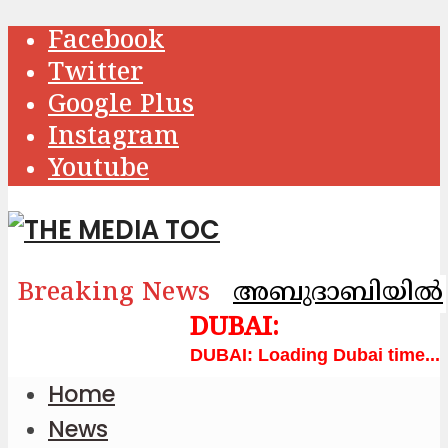
Facebook
Twitter
Google Plus
Instagram
Youtube
Breaking News
അബുദാബിയിൽ വാട
Loading Dubai time...
Home
News