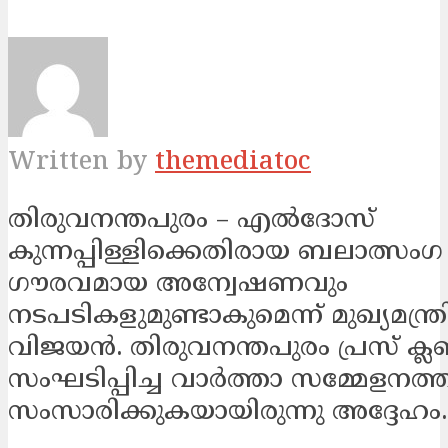
Written by
themediatoc
തിരുവനന്തപുരം – എൽദോസ്​
കുന്നപ്പിള്ളിക്കെതിരായ ബലാത്സ
ഗൗരവമായ അന്വേഷണവും
നടപടികളുമുണ്ടാകുമെന്ന് മുഖ്യമന്ത
വിജയൻ. തിരുവനന്തപുരം പ്രസ് ക്ലബ
സംഘടിപ്പിച്ച വാർത്താ സമ്മേളനത്
സംസാരിക്കുകയായിരുന്നു അദ്ദേഹം.