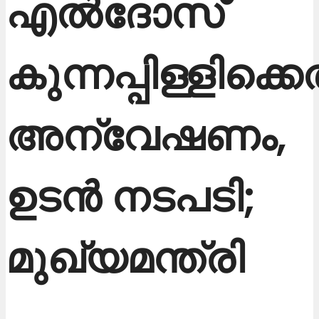
എൽദോസ്​
കുന്നപ്പിള്ളിക്ക
അന്വേഷണം,
ഉടൻ നടപടി;
മുഖ്യമന്ത്രി