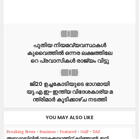
പുതിയ നിയമവ്യവസ്ഥകൾ
കുവൈത്തിൽ ഒ​ന്ന​ര ല​ക്ഷ​ത്തി​ലേ​
റെ പ്ര​വാ​സി​ക​ള്‍ രാ​ജ്യം വിട്ടു
ജി20 ​ഉ​ച്ച​കോ​ടിയുടെ ഭാഗമായി
യു.​എ.​ഇ-​ഇ​ന്ത്യ വി​ദേ​ശ​കാ​ര്യ മ​
ന്ത്രി​മാ​ർ കൂ​ടി​ക്കാ​ഴ്ച ന​ട​ത്തി
YOU MAY ALSO LIKE
Breaking News
•
Business
•
Featured
•
Gulf
•
UAE
അബുദാബിയിൽ വാടകക്കയറ്റത്തിന് കടിഞ്ഞാൺ; ഇനി