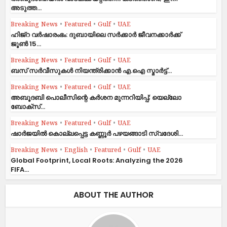
അടുത്ത...
Breaking News
•
Featured
•
Gulf
•
UAE
ഹിജ്‌റ വർഷാരംഭം: ദുബായിലെ സർക്കാർ ജീവനക്കാർക്ക്
ജൂൺ 15...
Breaking News
•
Featured
•
Gulf
•
UAE
ബസ് സർവീസുകൾ നിയന്ത്രിക്കാൻ എ.ഐ സ്മാർട്ട്...
Breaking News
•
Featured
•
Gulf
•
UAE
അബൂദബി പൊലീസിന്റെ കർശന മുന്നറിയിപ്പ്; യെല്ലോ
ബോക്സ്...
Breaking News
•
Featured
•
Gulf
•
UAE
ഷാര്‍ജയില്‍ കൊല്ലപ്പെട്ട കണ്ണൂര്‍ പഴയങ്ങാടി സ്വദേശി...
Breaking News
•
English
•
Featured
•
Gulf
•
UAE
Global Footprint, Local Roots: Analyzing the 2026
FIFA...
ABOUT THE AUTHOR