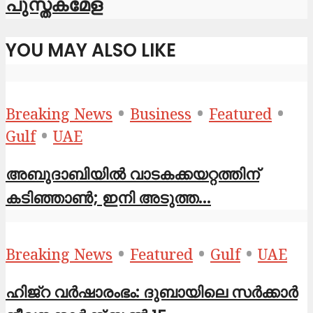
പുസ്തകമേള
YOU MAY ALSO LIKE
•
•
•
Breaking News
Business
Featured
•
Gulf
UAE
അബുദാബിയിൽ വാടകക്കയറ്റത്തിന്
കടിഞ്ഞാൺ; ഇനി അടുത്ത...
•
•
•
Breaking News
Featured
Gulf
UAE
ഹിജ്‌റ വർഷാരംഭം: ദുബായിലെ സർക്കാർ