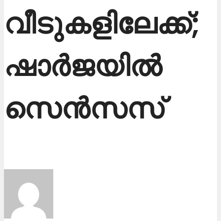
വീടുകളിലേക്ക്;
ഷാ​ർ​ജ​യി​ൽ
സെ​ൻ​സ​സ്