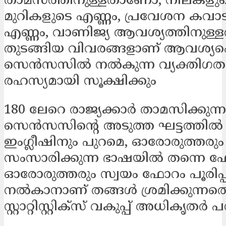
താമസത്തിനുള്ളതാണോ, നിലകളുട
മുറികളുടെ എണ്ണം, പ്രവേശന കവാട
എണ്ണം, വാണിജ്യ ആവശ്യത്തിനു
തുടങ്ങിയ വിവരങ്ങളാണ് ആവശ്യപ്പ
സെൻസസിൽ നൽകുന്ന വ്യക്തിഗത
രഹസ്യമായി സൂക്ഷിക്കും
180 ലേറെ രാജ്യക്കാർ താമസിക്കു
സെൻസസിന്റെ അടുത്ത ഘട്ടത്തിൽ
ഇംഗ്ലീഷിനും പുറമെ, ഓരോരുത്തരും
സംസാരിക്കുന്ന ഭാഷയിൽ തന്നെ 
ഓരോരുത്തരും സ്വയം ഫോറം പൂരിപ്പിച
നൽകാനാണ് തങ്ങൾ ശ്രമിക്കുന്നതെന
സ്റ്റാറ്റിസ്റ്റിക്സ് വകുപ്പ് അധികൃതർ 