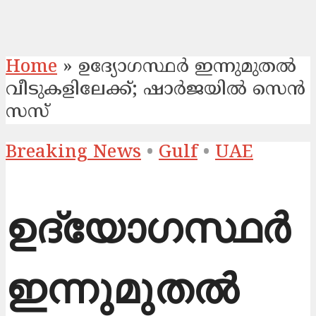
Home
»
ഉദ്യോഗസ്ഥർ ഇന്നുമുതൽ
വീടുകളിലേക്ക്; ഷാ​ർ​ജ​യി​ൽ സെ​ൻ​
സ​സ്
Breaking News
•
Gulf
•
UAE
ഉദ്യോഗസ്ഥർ
ഇന്നുമുതൽ