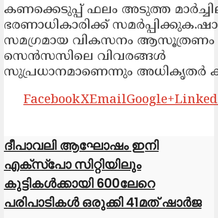
കണക്കെടുപ്പ് ഫലം അടുത്ത മാർച്ച
ഭരണാധികാരിക്ക് സമർപ്പിക്കുക.
സമഗ്രമായ വികസനം ആസൂത്രണം 
സെൻസസിലെ വിവരങ്ങൾ
സുപ്രധാനമാണെന്നും അധികൃതർ കൂട്ട
Facebook
X
Email
Google+
Linked
ദീപാവലി ആഘോഷം ഇനി
എക്സ്പോ സിറ്റിയിലും
കുട്ടികൾക്കായി 600ലേറെ
പരിപാടികൾ ഒരുക്കി 41മത് ഷാർജ