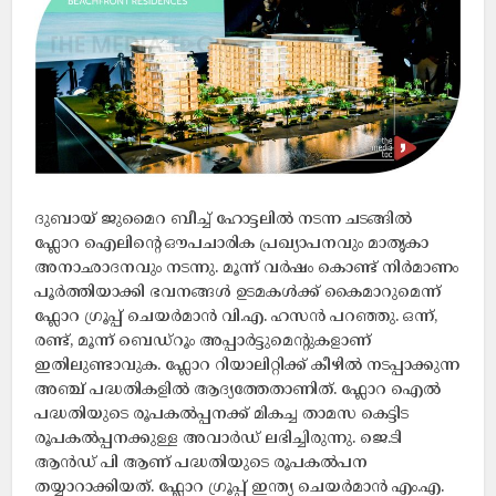
ദുബായ് ജുമൈറ ബീച്ച് ഹോട്ടലിൽ നടന്ന ചടങ്ങിൽ
ഫ്ലോറ ഐലിന്‍റെ ഔപചാരിക പ്രഖ്യാപനവും മാതൃകാ
അനാഛാദനവും നടന്നു. മൂന്ന് വർഷം കൊണ്ട് നിർമാണം
പൂർത്തിയാക്കി ഭവനങ്ങൾ ഉടമകൾക്ക് കൈമാറുമെന്ന്
ഫ്ലോറ ഗ്രൂപ്പ് ചെയർമാൻ വി.എ. ഹസൻ പറഞ്ഞു. ഒന്ന്,
രണ്ട്, മൂന്ന് ബെഡ്റൂം അപ്പാർട്ടുമെന്റുകളാണ്
ഇതിലുണ്ടാവുക. ഫ്ലോറ റിയാലിറ്റിക്ക് കീഴിൽ നടപ്പാക്കുന്ന
അഞ്ച് പദ്ധതികളിൽ ആദ്യത്തേതാണിത്. ഫ്ലോറ ഐൽ
പദ്ധതിയുടെ രൂപകൽപ്പനക്ക് മികച്ച താമസ കെട്ടിട
രൂപകൽപ്പനക്കുള്ള അവാർഡ് ലഭിച്ചിരുന്നു. ജെ.ടി
ആൻഡ് പി ആണ് പദ്ധതിയുടെ രൂപകൽപന
തയ്യാറാക്കിയത്. ഫ്ലോറ ഗ്രൂപ്പ് ഇന്ത്യ ചെയർമാൻ എം.എ.