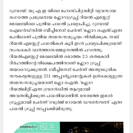
ദുബായ്: യു എ ഇ യിലെ ഹോസ്പിറ്റാലിറ്റി വ്യവസായ
രംഗത്തെ പ്രമുഖരായ ഫ്ലോറാഗ്രൂപ്പ് റിയൽ എസ്റ്റേറ്റ്
മേഖലയിലെ പുതിയ പദ്ധതി പ്രഖ്യാപിച്ചു. ദുബായ്
ഐലൻഡ്സിൽ ബീച്ചിനോട് ചേർന്ന് ‘ഫ്ലോറ ഐൽ’എന്ന
പേരിലാണ് പുതിയ താമസസമുച്ചയം നിർമിക്കുക. നാല്
റിയൽ എസ്റ്റേറ്റ് പദ്ധതികൾ കൂടി ഉടൻ പ്രഖ്യാപിക്കുമെന്ന്
സംരംഭകർ വാർത്താസമ്മേളനത്തിൽ പറഞ്ഞു.
റിയൽഎസ്റ്റേറ്റ് മേഖലയിൽ മൊത്തം 2.5 ശതകോടി
ദിർഹത്തിന്‍റെ നിക്ഷേപത്തിനാണ് ഫ്ലോറ ഗ്രൂപ്പ്
തയാറെടുക്കുന്നത്. ബീച്ചിനോട് ചേർന്ന് അത്യാധുനിക
സൗകര്യങ്ങളുള്ള 251 അപ്പാർട്ടുമെന്റുകൾ ഉൾകൊള്ളുന്ന
താമസസമുച്ചയമാണ് ഫ്ലോ ഐൽ. ‘ഫ്ലോറ
റിയൽലിറ്റി’എന്ന ബ്രാൻഡിൽ ആദ്യമായി
അവതരിപ്പിക്കുന്ന പദ്ധതിയാണിത്. നേരത്തേ ഇമാർ
ഗ്രൂപ്പുമായി ചേർന്ന് ‘ബുർജ് റോയൽ ഡൗൺടൗൺ’ എന്ന
പദ്ധതി ഗ്രൂപ്പ് നടപ്പാക്കിയിരുന്നു.