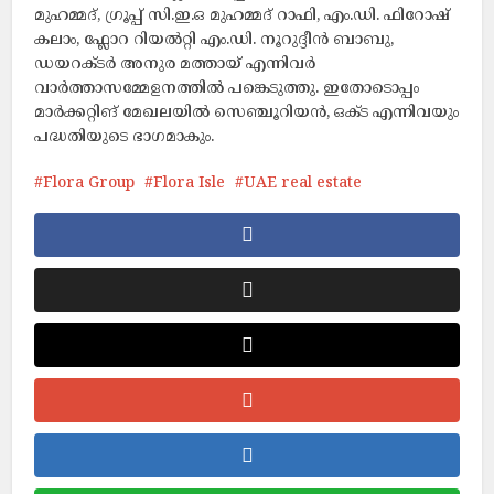
മുഹമ്മദ്, ഗ്രൂപ്പ് സി.ഇ.ഒ മുഹമ്മദ് റാഫി, എം.ഡി. ഫിറോഷ്
കലാം, ഫ്ലോറ റിയൽറ്റി എം.ഡി. നൂറുദ്ദീൻ ബാബു,
ഡയറക്ടർ അനുര മത്തായ് എന്നിവർ
വാർത്താസമ്മേളനത്തിൽ പങ്കെടുത്തു. ഇതോടൊപ്പം
മാർക്കറ്റിങ് മേഖലയിൽ സെഞ്ചൂറിയൻ, ഒക്ട എന്നിവയും
പദ്ധതിയുടെ ഭാഗമാകും.
Flora Group
Flora Isle
UAE real estate