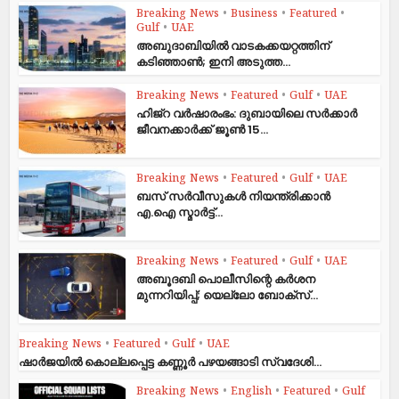
Breaking News
•
Business
•
Featured
•
Gulf
•
UAE
അബുദാബിയിൽ വാടകക്കയറ്റത്തിന്
കടിഞ്ഞാൺ; ഇനി അടുത്ത...
Breaking News
•
Featured
•
Gulf
•
UAE
ഹിജ്‌റ വർഷാരംഭം: ദുബായിലെ സർക്കാർ
ജീവനക്കാർക്ക് ജൂൺ 15...
Breaking News
•
Featured
•
Gulf
•
UAE
ബസ് സർവീസുകൾ നിയന്ത്രിക്കാൻ
എ.ഐ സ്മാർട്ട്...
Breaking News
•
Featured
•
Gulf
•
UAE
അബൂദബി പൊലീസിന്റെ കർശന
മുന്നറിയിപ്പ്; യെല്ലോ ബോക്സ്...
Breaking News
•
Featured
•
Gulf
•
UAE
ഷാര്‍ജയില്‍ കൊല്ലപ്പെട്ട കണ്ണൂര്‍ പഴയങ്ങാടി സ്വദേശി...
Breaking News
•
English
•
Featured
•
Gulf