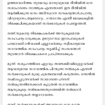
ഉത്തരവാദിത്തം ന്യായവും മാന്യവുമായ രീതിയിൽ ധന
സമാഹരണം നടത്തുക എന്നതാണ്. ഈ രീതിയിൽ
ആർജിക്കുന്ന ധനം അടിസ്ഥാന സൗകര്യങ്ങൾ,പൊതു
വിദ്യാഭ്യാസം,ആരോഗ്യം , ഗതാഗതം എന്നീ മേഖലകളിൽ
നിക്ഷേപിക്കുകയാണ് സർക്കാരുകൾ ചെയ്യേണ്ടത്.
രണ്ട്:സ്വകാര്യ നിക്ഷേപകർക്ക് അനുകൂലമായ
സാഹചര്യം ഒരുക്കുക. ഉദ്യോഗസ്ഥ ഇടപെടലുകൾ
പരമാവധി ഒഴിവാക്കി എല്ലാവർക്കും സ്വീകാര്യമായ
സാമ്പത്തിക സാഹചര്യം സൃഷ്ടിച്ച് സംരംഭങ്ങൾ
തുടങ്ങാൻ നിക്ഷേപകരെ പ്രാപ്തരാക്കുക.
മൂന്ന്: സമൂഹത്തിലെ ഏറ്റവും താഴേക്കിടയിലുള്ളവർക്ക്
ആവശ്യമായ സാമ്പത്തിക പിന്തുണ നൽകുക എന്നത്
സർക്കാരുകൾ മുഖ്യ ചുമതലയായി കരുതണം. തൊഴിൽ
നഷ്ടപ്പെടുന്നവർക്ക് സാധാരണ പൗരന്
നൽകുന്നതിനേക്കാൾ കൂടുതൽ സാമ്പത്തിക
ആനുകൂല്യം നൽകേണ്ടതുണ്ടെങ്കിൽ നൽകാൻ
സർക്കാരുകൾ തയ്യാറാവണം.
നാല്: സർക്കാരുകൾക്ക് അവയുടെ ധന ഭദ്രത