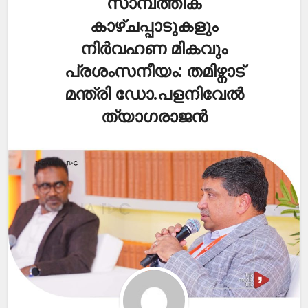
സാമ്പത്തിക
കാഴ്ചപ്പാടുകളും
നിർവഹണ മികവും
പ്രശംസനീയം: തമിഴ്നാട്
മന്ത്രി ഡോ.പളനിവേൽ
ത്യാഗരാജൻ