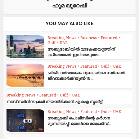
ഹുമ ഖുറേഷി
YOU MAY ALSO LIKE
Breaking News
•
Business
•
Featured
•
Gulf
•
UAE
അബുദാബിയിൽ വാടകക്കയറ്റത്തിന്
കടിഞ്ഞാൺ; ഇനി അടുത്ത...
Breaking News
•
Featured
•
Gulf
•
UAE
ഹിജ്‌റ വർഷാരംഭം: ദുബായിലെ സർക്കാർ
ജീവനക്കാർക്ക് ജൂൺ 15...
Breaking News
•
Featured
•
Gulf
•
UAE
ബസ് സർവീസുകൾ നിയന്ത്രിക്കാൻ എ.ഐ സ്മാർട്ട്...
Breaking News
•
Featured
•
Gulf
•
UAE
അബൂദബി പൊലീസിന്റെ കർശന
മുന്നറിയിപ്പ്; യെല്ലോ ബോക്സ്...