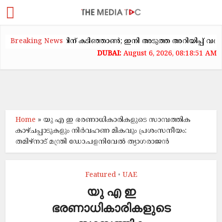
കക്കയറ്റത്തിന് കടിഞ്ഞാൺ; ഇനി അടുത്ത അറിയിപ്പ് വരെ വാടക ക
Breaking News
August 6, 2026, 08:18:51 AM
Home
»
യു എ ഇ ഭരണാധികാരികളുടെ സാമ്പത്തിക
കാഴ്ചപ്പാടുകളും നിർവഹണ മികവും പ്രശംസനീയം:
തമിഴ്നാട് മന്ത്രി ഡോ.പളനിവേൽ ത്യാഗരാജൻ
Featured
UAE
•
യു എ ഇ
ഭരണാധികാരികളുടെ