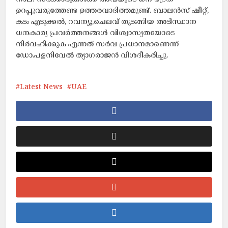
ഉറപ്പുവരുത്തേണ്ട ഉത്തരവാദിത്തമുണ്ട്. ബാലൻസ് ഷീറ്റ്,
കടം എടുക്കൽ, റവന്യൂ,ചെലവ് തുടങ്ങിയ അടിസ്ഥാന
ധനകാര്യ പ്രവർത്തനങ്ങൾ വിശ്വാസ്യതയോടെ
നിർവഹിക്കുക എന്നത് സർവ പ്രധാനമാണെന്ന്
ഡോ.പളനിവേൽ ത്യാഗരാജൻ വിശദീകരിച്ചു.
Latest News
UAE