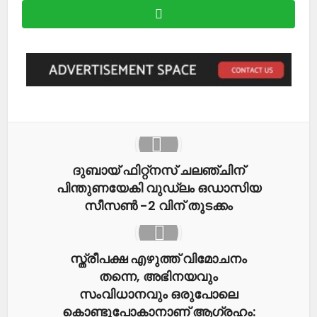
ദുബായ് ഫിറ്റ്നസ് ചലഞ്ചിന്
പിന്തുണയേകി വുഡ്ലം ഒഡാസിയ
സീസൺ -2 വിന് തുടക്കം
സ്ത്രീപക്ഷ എഴുത്ത് വിമോചനം
തന്നെ, അഭിനയവും
സംവിധാനവും ഒരുപോലെ
കൊണ്ടുപോകാനാണ് ആ​ഗ്രഹം: