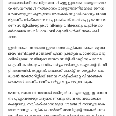
ക്താ​ക്ക​ൾ​ക്ക്​ ന​ട​പ​ടി​ക്ര​മ​ങ്ങ​ൾ എ​ളു​പ്പ​മാ​ക്കി കാ​ര്യ​ക്ഷ​മ​മാ​
യ സേ​വ​ന​ങ്ങ​ൾ ന​ൽ​കാ​നും രാ​ജ്യ​ത്തു​ട​നീ​ള​മു​ള്ള ജ​ന​ന-​
മ​ര​ണ​ങ്ങ​ളു​ടെ കൃ​ത്യ​മാ​യ രേ​ഖ​ക​ൾ സൂ​ക്ഷി​ക്കാ​നും ല​ക്ഷ്യ​
മി​ട്ടാ​ണ്​ പ​രി​ഷ്ക​ര​ണം ന​ട​പ്പാ​ക്കി​യ​ത്. ന​ഷ്‌​ട​പ്പെ​ട്ട ജ​ന​ന-​മ​
ര​ണ സ​ർ​ട്ടി​ഫി​ക്ക​റ്റു​ക​ൾ വീ​ണ്ടും ല​ഭി​ക്കാ​നും പു​തി​യ ഓ​
ൺ​ലൈ​ൻ സം​വി​ധാ​നം വ​ഴി വ്യ​ക്തി​ക​ൾ​ക്ക്​ അ​പേ​ക്ഷി​
ക്കാം.
ഇതിന്നായി ന​വ​ജാ​ത ഇ​മാ​റാ​ത്തി കു​ട്ടി​ക​ൾ​ക്കാ​യി മ​ന്ത്രാ​
ല​യം ‘മ​ബ്​​റൂ​ക്ക് മായാ​ക്ക്’ എ​ന്ന പ്ര​ത്യേ​ക പാ​ക്കേ​ജും ഒ​രു​
ക്കി​യി​ട്ടു​ണ്ട്. ഇ​തി​ലൂ​ടെ ജ​ന​ന സ​ർ​ട്ടി​ഫി​ക്ക​റ്റി​നു പു​റ​മെ
ഐ​ഡി കാ​ർ​ഡും പാ​സ്‌​പോ​ർ​ട്ടും ല​ഭി​ക്കും. ഐ​ഡ​ന്‍റി​റ്റി, സി​
റ്റി​സ​ൺ​ഷി​പ്, ക​സ്റ്റം​സ്, ആ​ൻ​ഡ്​ പോ​ർ​ട്ട് സെ​ക്യൂ​രി​റ്റി ഫെ​
ഡ​റ​ൽ അ​തോ​റി​റ്റി​ക്ക് ജ​ന​ന സ​ർ​ട്ടി​ഫി​ക്ക​റ്റ്​ വി​വ​ര​ങ്ങ​ൾ
കൈ​മാ​റി​യാ​ണ്​ പാ​സ്​​പോ​ർ​ട്ടും മ​റ്റും ല​ഭ്യ​മാ​ക്കു​ക.
ജ​ന​ന, മ​ര​ണ വി​വ​ര​ങ്ങ​ൾ ര​ജി​സ്റ്റ​ർ ചെ​യ്യാ​നു​ള്ള ഇ-​സേ​വ​
നം എ​ല്ലാ​വ​ർ​ക്കും ല​ഭ്യ​മാ​ണെ​ന്നും അ​വ അ​വ​ലോ​ക​നം
ചെ​യ്യാ​നും ന​വീ​ക​രി​ക്കാ​നു​മു​ള്ള ശ്ര​മ​ങ്ങ​ൾ ന​ട​ന്നു​വ​രു​ക​
യാ​ണെ​ന്നും പ​ബ്ലി​ക് ഹെ​ൽ​ത്ത് അ​സി​സ്റ്റ​ന്‍റ്​ അ​ണ്ട​ർ സെ​
ക്ര​ട്ട​റി ഡോ. ​ഹു​സൈ​ൻ അ​ബ്ദു​റ​ഹ്​​മാ​ൻ അ​ൽ റ​ന്ദ്​ പ​റ​