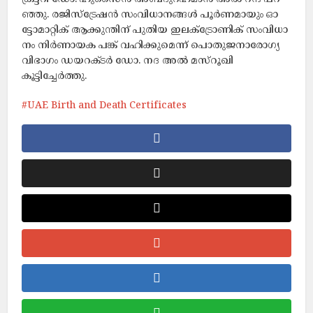
ഞ്ഞു. ര​ജി​സ്​​ട്രേ​ഷ​ൻ സം​വി​ധാ​ന​ങ്ങ​ൾ പൂ​ർ​ണ​മാ​യും ഓ​
ട്ടോ​മാ​റ്റി​ക്​ ആ​ക്കു​ന്തി​ന്​ പു​തി​യ ഇ​ല​ക്ട്രോ​ണി​ക് സം​വി​ധാ​
നം നി​ർ​ണാ​യ​ക പ​ങ്ക് വ​ഹി​ക്കു​മെ​ന്ന്​ പൊ​തു​ജ​നാ​രോ​ഗ്യ
വി​ഭാ​ഗം ഡ​യ​റ​ക്ട​ർ ഡോ. ​ന​ദ അ​ൽ മ​സ്​​റൂ​ഖി
കൂട്ടിച്ചേർത്തു.
UAE Birth and Death Certificates