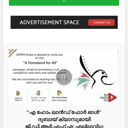
“എ ഹോം ലാൻഡ്​ ഫോർ ഓൾ”
ദുബായ് ക്യാമ്പുമായി
ജി.ഡി.ആർ.എഫ്​.എ: എല്ലാവിധ