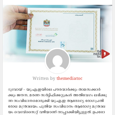
Written by
themediatoc
ദുബായ് – യു.എ.ഇയിലെ പൗ​ര​ന്മാ​ർ​ക്കും താ​മ​സ​ക്കാ​ർ​
ക്കും ജ​ന​ന, മ​ര​ണ സ​ർ​ട്ടി​ഫി​ക്ക​റ്റു​ക​ൾ അ​തി​വേ​ഗം ല​ഭി​ക്കു​
ന്ന സം​വി​ധാ​ന​മൊ​രു​ക്കി യു.​എ.​ഇ ആ​രോ​ഗ്യ, രോ​ഗ​പ്ര​തി​
രോ​ധ മ​ന്ത്രാ​ല​യം. പുതിയ സംവിധാനം ആ​രോ​ഗ്യ മ​ന്ത്രാ​ല​
യം വെ​ബ്​​സൈ​റ്റ്​ വ​ഴി​യാ​ണ്​ ന​ട​പ്പാ​ക്കി​യി​ട്ടു​ള്ള​ത്. ഉ​പ​ഭോ​