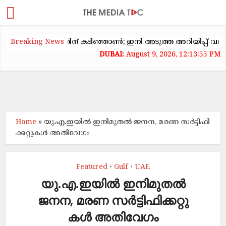
കക്കയറ്റത്തിന് കടിഞ്ഞാൺ; ഇനി അടുത്ത അറിയിപ്പ് വരെ വാടക 
Breaking News
August 9, 2026, 12:13:55 PM
Home
»
യു.എ.ഇയിൽ ഇനിമുതൽ ജ​ന​ന, മ​ര​ണ സ​ർ​ട്ടി​ഫി​
ക്ക​റ്റു​ക​ൾ അ​തി​വേ​ഗം
Featured
Gulf
UAE
•
•
യു.എ.ഇയിൽ ഇനിമുതൽ
ജ​ന​ന, മ​ര​ണ സ​ർ​ട്ടി​ഫി​ക്ക​റ്റു​
ക​ൾ അ​തി​വേ​ഗം