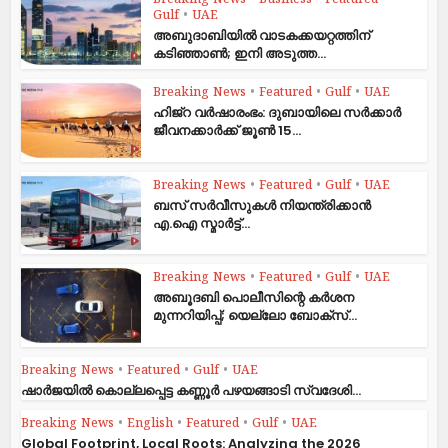
Breaking News
•
Business
•
Featured
•
Gulf
•
UAE
അബുദാബിയിൽ വാടകക്കയറ്റത്തിന്
കടിഞ്ഞാൺ; ഇനി അടുത്ത...
Breaking News
•
Featured
•
Gulf
•
UAE
ഹിജ്‌റ വർഷാരംഭം: ദുബായിലെ സർക്കാർ
ജീവനക്കാർക്ക് ജൂൺ 15...
Breaking News
•
Featured
•
Gulf
•
UAE
ബസ് സർവീസുകൾ നിയന്ത്രിക്കാൻ
എ.ഐ സ്മാർട്ട്...
Breaking News
•
Featured
•
Gulf
•
UAE
അബൂദബി പൊലീസിന്റെ കർശന
മുന്നറിയിപ്പ്; യെല്ലോ ബോക്സ്...
Breaking News
•
Featured
•
Gulf
•
UAE
ഷാര്‍ജയില്‍ കൊല്ലപ്പെട്ട കണ്ണൂര്‍ പഴയങ്ങാടി സ്വദേശി...
Breaking News
•
English
•
Featured
•
Gulf
•
UAE
Global Footprint, Local Roots: Analyzing the 2026