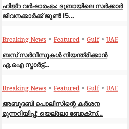
ഹിജ്‌റ വർഷാരംഭം: ദുബായിലെ സർക്കാർ
ജീവനക്കാർക്ക് ജൂൺ 15...
•
•
•
Breaking News
Featured
Gulf
UAE
ബസ് സർവീസുകൾ നിയന്ത്രിക്കാൻ
എ.ഐ സ്മാർട്ട്...
•
•
•
Breaking News
Featured
Gulf
UAE
അബൂദബി പൊലീസിന്റെ കർശന
മുന്നറിയിപ്പ്; യെല്ലോ ബോക്സ്...