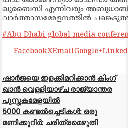
ചീഫ് കൊമേഴ്‌സ്യൽ ഓഫിസർ ഖ
ഖുബൈസി എന്നിവരും അബുധാബി
വാർത്താസമ്മേളനത്തിൽ പങ്കെടുത്ത
#Abu Dhabi global media confere
Facebook
X
Email
Google+
Linked
ഷാര്‍ജയെ ഇളക്കിമറിക്കാന്‍ കിംഗ്
ഖാന്‍ വെള്ളിയാഴ്ച രാജ്യാന്തര
പുസ്തകമേളയില്‍
5000 കണ്ടൽച്ചെടികൾ: ഒരു
മണിക്കൂറിർ: ചരിത്രമെഴുതി