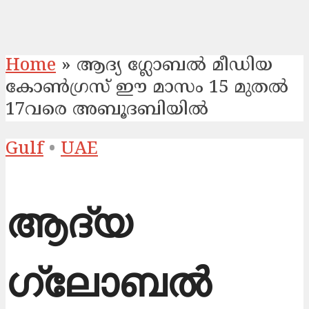
Home
»
ആദ്യ ഗ്ലോബൽ മീഡിയ
കോൺഗ്രസ് ഈ മാസം 15 മുതൽ
17വരെ അബൂദബിയിൽ
Gulf
•
UAE
ആദ്യ
ഗ്ലോബൽ