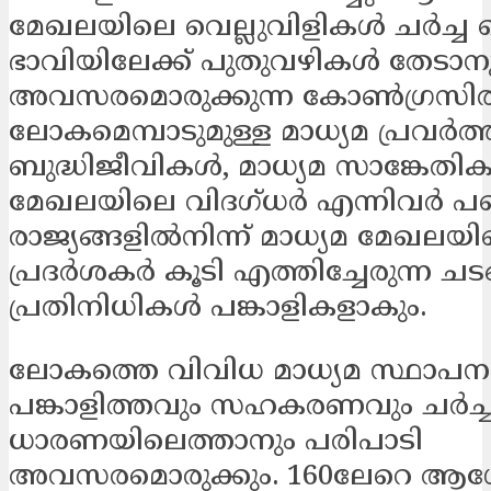
മേഖലയിലെ വെല്ലുവിളികൾ ചർച്ച ച
ഭാവിയിലേക്ക് പുതുവഴികൾ തേടാന
അവസരമൊരുക്കുന്ന കോൺഗ്രസി
ലോകമെമ്പാടുമുള്ള മാധ്യമ പ്രവർത
ബുദ്ധിജീവികൾ, മാധ്യമ സാങ്കേതി
മേഖലയിലെ വിദഗ്ധർ എന്നിവർ പങ്കെ
രാജ്യങ്ങളിൽനിന്ന് മാധ്യമ മേഖലയ
പ്രദർശകർ കൂടി എത്തിച്ചേരുന്ന ചട
പ്രതിനിധികൾ പങ്കാളികളാകും.
ലോകത്തെ വിവിധ മാധ്യമ സ്ഥാപനങ
പങ്കാളിത്തവും സഹകരണവും ചർച്ച
ധാരണയിലെത്താനും പരിപാടി
അവസരമൊരുക്കും. 160ലേറെ ആ