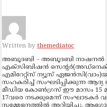
Written by
themediatoc
അബൂദബി – അബൂദബി നാഷനൽ
എക്സിബിഷൻ സെന്‍റർ(അഡ്നെക്
എമിറേറ്റ്സ് ന്യൂസ് ഏജൻസി(വാം)യ
സഹകരിച്ച് സംഘടിപ്പിക്കുന്ന ആദ്
മീഡിയ കോൺഗ്രസ് ഈ മാസം 15 
17വരെ നടക്കുമെന്ന് സംഘാടകർ വ
സമ്മേളനത്തിൽ അറിയിച്ചു. ആഗോള