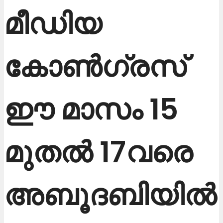
മീഡിയ
കോൺഗ്രസ്
ഈ മാസം 15
മുതൽ 17വരെ
അബൂദബിയിൽ