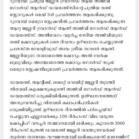
ദുബായ്: പ്രമുഖ ജ്വല്ലറി ബ്രാൻഡ് ആയ താജ്‌വി
ഗോൾഡ് ആൻഡ് ഡയമണ്ട്സിന്റെ പുതിയ രണ്ട്
സ്റ്റോറുകൾ മെയ്‌ 3ന് പ്രവർത്തനം ആരംഭിക്കുന്നു.
ദുബായ് മെട്രോ സ്റ്റേഷനിൽ പ്രവർത്തനം ആരംഭിക്കുന്ന
ആദ്യ ജ്വല്ലറി ബ്രാൻഡ് ആണ് താജ്‌വി ഗോൾഡ് ആൻഡ്
ഡയമണ്ട്സ്. അതിവേഗം വളർച്ച നേടിയ താജ്‌വിയുടെ
രണ്ട് ഷോറൂമുകൾ ഒരേ ദിവസം ഉദ്ഘാടനം ചെയ്യുന്നത്
പ്രശസ്ത ബോളിവുഡ് താരം ശ്രീയ സരൺ ആണ്.
ജ്വല്ലറിയുടെ നാലാമത്തെ ഷോറൂം അൽ ബർഷ
ലുലുവിലും അഞ്ചാമത്തെ ഷോറൂം ഗോൾഡ് സൂക്
മെട്രോ സ്റ്റേഷനിലുമാണ് പ്രവർത്തനം ആരംഭിക്കുന്നത്.
ഡയമണ്ട്, ആന്റിക്ക്, ലൈറ്റ് വെയിറ്റ് ജ്വല്ലറി തുടങ്ങി
നിരവധി കളക്ഷനുകളാണ് താജ്‌വി ഗോൾഡ് ആൻഡ്
ഡയമണ്ട്സ് ഒരുക്കിയിരിക്കുന്നത്. ഉത്ഘാടനത്തോട്
അനുബന്ധിച്ചു നിരവധി കലാപരിപാടികൾ
ഒരുക്കിയിട്ടുണ്ട്. ഉദ്ഘാടന ദിനത്തിൽ പർച്ചെയ്‌സ്
ചെയ്യുന്ന എല്ലാവർക്കും 100 ദിർഹംസ് വില വരുന്ന
ഷോപ്പിംഗ് വൗച്ചർ സമ്മാനമായി ലഭിക്കും. കൂടാതെ 3000
ദിർഹംസ് മുതൽ ഡയമണ്ട് ജ്വല്ലറി വാങ്ങുന്നവർക്ക്
സ്വർണ നാണയം സൗജന്യമായി ലഭിക്കുമെന്ന് മാനേജിങ്