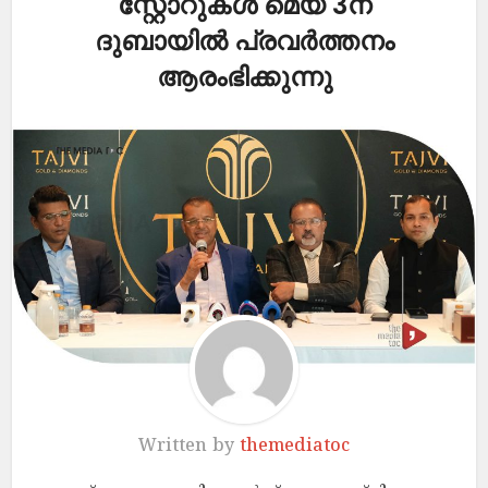
സ്റ്റോറുകൾ മെയ് 3ന്
ദുബായിൽ പ്രവർത്തനം
ആരംഭിക്കുന്നു
Written by
themediatoc