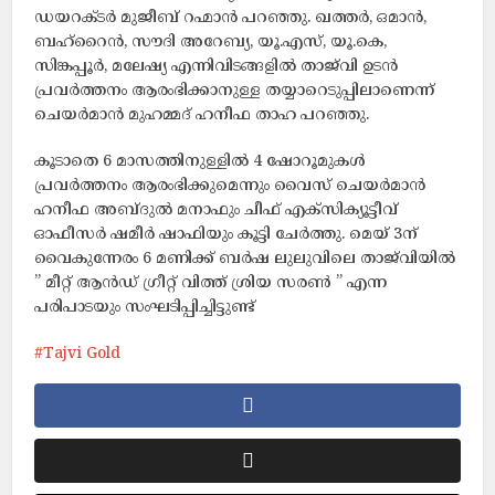
ഡയറക്ടർ മുജീബ് റഹ്മാൻ പറഞ്ഞു. ഖത്തർ, ഒമാൻ,
ബഹ്‌റൈൻ, സൗദി അറേബ്യ, യൂ.എസ്, യൂ.കെ,
സിങ്കപ്പൂർ, മലേഷ്യ എന്നിവിടങ്ങളിൽ താജ്‌വി ഉടൻ
പ്രവർത്തനം ആരംഭിക്കാനുള്ള തയ്യാറെടുപ്പിലാണെന്ന്
ചെയർമാൻ മുഹമ്മദ്‌ ഹനീഫ താഹ പറഞ്ഞു.
കൂടാതെ 6 മാസത്തിനുള്ളിൽ 4 ഷോറൂമുകൾ
പ്രവർത്തനം ആരംഭിക്കുമെന്നും വൈസ് ചെയർമാൻ
ഹനീഫ അബ്ദുൽ മനാഫും ചീഫ് എക്സിക്യൂട്ടീവ്
ഓഫീസർ ഷമീർ ഷാഫിയും കൂട്ടി ചേർത്തു. മെയ്‌ 3ന്
വൈകുന്നേരം 6 മണിക്ക് ബർഷ ലുലുവിലെ താജ്‌വിയിൽ
” മീറ്റ് ആൻഡ് ഗ്രീറ്റ് വിത്ത്‌ ശ്രിയ സരൺ ” എന്ന
പരിപാടയും സംഘടിപ്പിച്ചിട്ടുണ്ട്
Tajvi Gold