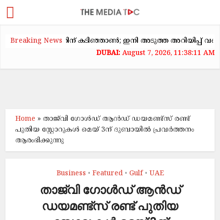
കക്കയറ്റത്തിന് കടിഞ്ഞാൺ; ഇനി അടുത്ത അറിയിപ്പ് വരെ വാടക ക
Breaking News
August 7, 2026, 11:38:11 AM
Home
»
താജ്‌വി ഗോൾഡ് ആൻഡ് ഡയമണ്ട്സ് രണ്ട്
പുതിയ സ്റ്റോറുകൾ മെയ് 3ന് ദുബായിൽ പ്രവർത്തനം
ആരംഭിക്കുന്നു
Business
Featured
Gulf
UAE
•
•
•
താജ്‌വി ഗോൾഡ് ആൻഡ്
ഡയമണ്ട്സ് രണ്ട് പുതിയ