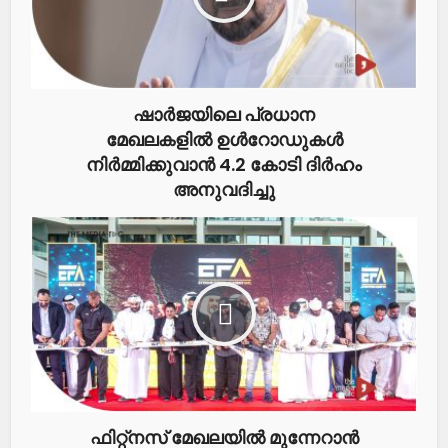
ഷാര്‍ജയിലെ പ്രധാന
മേഖലകളിൽ ഉള്‍റോഡുകള്‍
നിര്‍മ്മിക്കുവാൻ 4.2 കോടി ദിര്‍ഹം
അനുവദിച്ചു
ഫിറ്റ്നസ് മേഖലയിൽ മുന്നേറാൻ