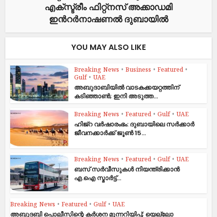
എക്സ്ട്രീം ഫിറ്റ്നസ് അക്കാഡമി
ഇന്‍റർനാഷണൽ ദുബായിൽ
YOU MAY ALSO LIKE
Breaking News
•
Business
•
Featured
•
Gulf
•
UAE
അബുദാബിയിൽ വാടകക്കയറ്റത്തിന്
കടിഞ്ഞാൺ; ഇനി അടുത്ത...
Breaking News
•
Featured
•
Gulf
•
UAE
ഹിജ്‌റ വർഷാരംഭം: ദുബായിലെ സർക്കാർ
ജീവനക്കാർക്ക് ജൂൺ 15...
Breaking News
•
Featured
•
Gulf
•
UAE
ബസ് സർവീസുകൾ നിയന്ത്രിക്കാൻ
എ.ഐ സ്മാർട്ട്...
Breaking News
•
Featured
•
Gulf
•
UAE
അബൂദബി പൊലീസിന്റെ കർശന മുന്നറിയിപ്പ്; യെല്ലോ