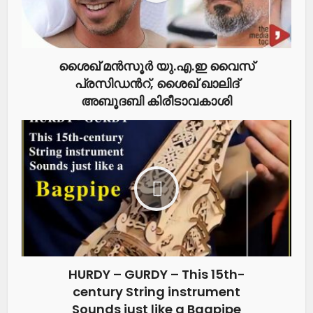
ശൈഖ് മൻസൂർ യു.എ.ഇ വൈസ്
പ്രസിഡന്‍റ്, ശൈഖ് ഖാലിദ്
അബൂദബി കിരീടാവകാശി
HURDY – GURDY – This 15th-
century String instrument
Sounds just like a Bagpipe