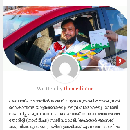
Written by
themediatoc
ദുബായ് – റ​മ​ദാ​നി​ൽ റോ​ഡ്​ യാ​ത്ര സു​ര​ക്ഷി​ത​മാ​ക്കു​ന്ന​തി​
ന്റെ കാ​ൽ​ന​ട യാ​ത്ര​ക്കാ​ർ​ക്കും ഡ്രൈ​വ​ർ​മാ​ർ​ക്കും വേണ്ടി
സംഘടിപ്പിക്കുന്ന കാ​മ്പ​യി​ൻ ദുബായ് റോ​ഡ്​ ഗ​താ​ഗ​ത അ​
തോ​റി​റ്റി (​ആ​ർ.​ടി.​എ) സ​ജീ​വ​മാ​ക്കി. ‘ഇ​ഫ്താ​ർ ആ​സ്വ​ദി​
ക്കൂ, നി​ങ്ങ​ളു​ടെ യാ​ത്ര​യി​ൽ ശ്ര​ദ്ധി​ക്കൂ’ എ​ന്ന ത​ല​ക്കെ​ട്ടി​ലാ​