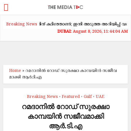
ക്കയറ്റത്തിന് കടിഞ്ഞാൺ; ഇനി അടുത്ത അറിയിപ്പ് വരെ വാടക ക
Breaking News
August 8, 2026, 11:44:04 AM
Home
»
റമദാനിൽ റോ​ഡ്​ സുരക്ഷാ കാ​മ്പ​യി​ൻ സ​ജീ​വ​
മാ​ക്കി ആ​ർ.​ടി.​എ
Breaking News
Featured
Gulf
UAE
•
•
•
റമദാനിൽ റോ​ഡ്​ സുരക്ഷാ
കാ​മ്പ​യി​ൻ സ​ജീ​വ​മാ​ക്കി
ആ​ർ.​ടി.​എ