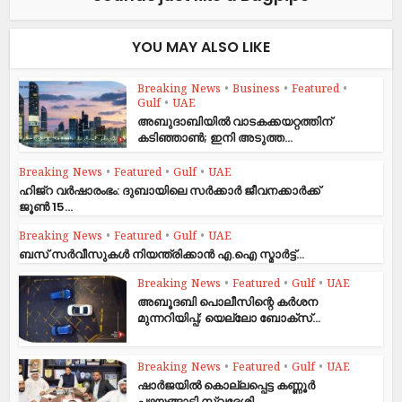
YOU MAY ALSO LIKE
Breaking News
•
Business
•
Featured
•
Gulf
•
UAE
അബുദാബിയിൽ വാടകക്കയറ്റത്തിന്
കടിഞ്ഞാൺ; ഇനി അടുത്ത...
Breaking News
•
Featured
•
Gulf
•
UAE
ഹിജ്‌റ വർഷാരംഭം: ദുബായിലെ സർക്കാർ ജീവനക്കാർക്ക്
ജൂൺ 15...
Breaking News
•
Featured
•
Gulf
•
UAE
ബസ് സർവീസുകൾ നിയന്ത്രിക്കാൻ എ.ഐ സ്മാർട്ട്...
Breaking News
•
Featured
•
Gulf
•
UAE
അബൂദബി പൊലീസിന്റെ കർശന
മുന്നറിയിപ്പ്; യെല്ലോ ബോക്സ്...
Breaking News
•
Featured
•
Gulf
•
UAE
ഷാര്‍ജയില്‍ കൊല്ലപ്പെട്ട കണ്ണൂര്‍
പഴയങ്ങാടി സ്വദേശി...