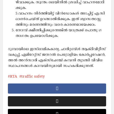
ഴി​വാ​ക്കു​ക. സ്വ​ന്തം ലെ​യി​നി​ൽ ശ്ര​ദ്ധി​ച്ച്​ വാ​ഹ​ന​മോ​ടി​
ക്കു​ക.
5.വാ​ഹ​നം നി​ർ​ത്തി​യി​ട്ട്​ വി​ൻ​ഡോ​ക​ൾ അ​ട​ച്ചി​ട്ട്​ എ.​സി
ഓ​ൺ​ചെ​യ്ത്​ ഉ​റ​ങ്ങാ​തി​രി​ക്കു​ക. ഇ​ത്​ ശ്വാ​സ​ത​ട​സ്സ​
ത്തി​നും മ​ര​ണ​ത്തി​നും വ​രെ കാ​ര​ണ​മാ​യേ​ക്കാം.
നോ​മ്പ്​ ക്ഷീ​ണി​പ്പി​ക്കു​ന്നെ​ങ്കി​ൽ യാ​ത്ര​ക്ക്​ പൊ​തു ഗ​
താ​ഗ​തം ഉ​പ​യോ​ഗി​ക്കു​ക.
ദുബായിലെ ഇ​സ്​​ലാ​മി​ക​കാ​ര്യ, ചാ​രി​റ്റ​ബ്​​ൾ ആ​ക്ടി​വി​റ്റീ​സ്​
വ​കു​പ്പ്, എ​മി​റേ​റ്റ്​​സ്​ ജ​ന​റ​ൽ പെ​ട്രോ​ളി​യം കോ​ർ​പ്പ​റേ​ഷ​ൻ,
അ​ൽ അ​ൻ​സാ​രി എ​ക്സ്​​ചേ​ഞ്ച്​ ക​മ്പ​നി തു​ട​ങ്ങി വി​വി​ധ
സ്ഥാ​പ​ന​ങ്ങ​ൾ കാ​മ്പ​യി​നു​മാ​യി സ​ഹ​ക​രി​ക്കു​ന്നത്.
RTA
traffic safety