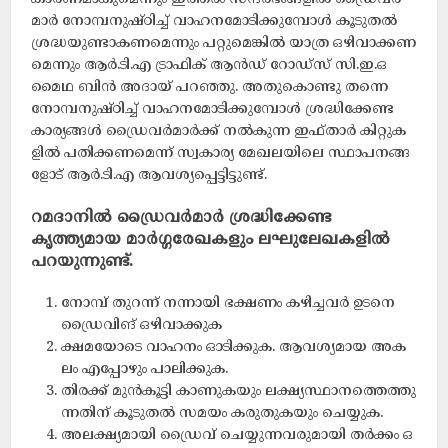
മാ​ർ നോ​മ്പ​നു​ഷ്ഠി​ച്ച്​ വാ​ഹ​ന​മോ​ടി​ക്കു​മ്പോ​ൾ കൂ​ടു​ത​ൽ
ശ്ര​ദ്ധ​യു​ണ്ടാ​ക​ണ​മെ​ന്നും പറ്റുമെങ്കിൽ യാ​ത്ര ഒ​ഴി​വാ​ക്ക​ണ​
മെ​ന്നും ആ​ർ.​ടി.​എ ട്രാ​ഫി​ക്​ ആ​ൻ​ഡ്​ റോ​ഡ്​​സ്​ സി.​ഇ.​ഒ
മൈ​ഥ ബി​ൻ അ​ദാ​യ്​ പ​റ​ഞ്ഞു. അതുകൊണ്ടു തന്നെ
നോ​മ്പ​നു​ഷ്ഠി​ച്ച്​ വാ​ഹ​ന​മോ​ടി​ക്കു​​മ്പോ​ൾ ശ്ര​ദ്ധി​ക്കേ​ണ്ട
കാ​ര്യ​ങ്ങ​ൾ ഡ്രൈ​വ​ർ​മാ​ർ​ക്ക്​ ന​ൽ​കു​ന്ന ഇ​ഫ്താ​ർ കി​റ്റു​ക​
ളി​ൽ പ​തി​ക്ക​ണ​മെ​ന്ന്​ സ്വ​കാ​ര്യ മേ​ഖ​ല​യി​ലെ സ്ഥാ​പ​ന​ങ്ങ​
ളോ​ട്​ ആ​ർ.​ടി.​എ ആ​വ​ശ്യ​പ്പെ​ട്ടി​ട്ടു​ണ്ട്.
റ​മ​ദാ​നി​ൽ ഡ്രൈ​വ​ർ​മാ​ർ ശ്ര​ദ്ധി​ക്കേ​ണ്ട​
കൃത്ത്യമായ മാർഗ്ഗരേഖകളും ല​ഘു​ലേ​ഖ​കളിൽ
പറയുന്നുണ്ട്.
നോ​മ്പ്​ തു​റ​ന്ന്​ ന​ന്നാ​യി ഭ​ക്ഷ​ണം ക​ഴി​ച്ചവർ ഉ​ട​നെ
ഡ്രൈ​വി​ങ്​ ഒ​ഴി​വാ​ക്കു​ക
ക്ഷ​മ​യോ​ടെ വാ​ഹ​നം ഓ​ടി​ക്കു​ക. ആ​വ​ശ്യ​മാ​യ അ​ക​
ലം എ​പ്പോ​ഴും പാ​ലി​ക്കു​ക.
തി​ര​ക്ക്​ മു​ൻ​കൂ​ട്ടി കാ​ണു​ക​യും ല​ക്ഷ്യ​സ്ഥാ​ന​ത്തെ​ത്തു​
ന്ന​തി​ന്​ കൂ​ടു​ത​ൽ സ​മ​യം ക​രു​തു​ക​യും ചെ​യ്യു​ക.
അ​ല​ക്ഷ്യ​മാ​യി ​ഡ്രൈ​വ്​ ചെ​യ്യു​ന്ന​വ​രു​മാ​യി ത​ർ​ക്കം ഒ​