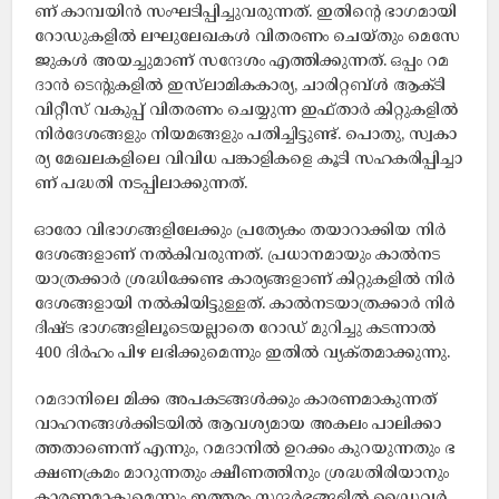
ണ്​ കാ​മ്പ​യി​ൻ സം​ഘ​ടി​പ്പി​ച്ചു​വ​രു​ന്ന​ത്. ഇതിന്റെ ഭാഗമായി
റോ​ഡു​ക​ളി​ൽ ല​ഘു​ലേ​ഖ​ക​ൾ വി​ത​ര​ണം ചെ​യ്തും മെ​സേ​
ജു​ക​ൾ അ​യ​ച്ചു​മാ​ണ്​ സ​ന്ദേ​ശം എ​ത്തി​ക്കു​ന്ന​ത്. ഒപ്പം റ​മ​
ദാ​ൻ ടെ​ന്‍റു​ക​ളി​ൽ ഇ​സ്​​ലാ​മി​ക​കാ​ര്യ, ചാ​രി​റ്റ​ബ്​​ൾ ആ​ക്ടി​
വി​റ്റീ​സ്​ വ​കു​പ്പ് വി​ത​ര​ണം ചെ​യ്യു​ന്ന ഇ​ഫ്താ​ർ കി​റ്റു​ക​ളി​ൽ
നി​ർ​ദേ​ശ​ങ്ങ​ളും നി​യ​മ​ങ്ങ​ളും പ​തി​ച്ചി​ട്ടു​ണ്ട്. പൊ​തു, സ്വ​കാ​
ര്യ മേ​ഖ​ല​ക​ളി​ലെ വി​വി​ധ പ​ങ്കാ​ളി​ക​ളെ കൂ​ടി സ​ഹ​ക​രി​പ്പി​ച്ചാ​
ണ്​ പ​ദ്ധ​തി ന​ട​പ്പി​ലാ​ക്കു​ന്ന​ത്.
ഓ​രോ വി​ഭാ​ഗ​ങ്ങ​ളി​ലേ​ക്കും പ്ര​ത്യേ​കം ത​യാ​റാ​ക്കി​യ നി​ർ​
ദേ​ശ​ങ്ങ​ളാ​ണ്​ ന​ൽ​കി​വ​രു​ന്ന​ത്. പ്ര​ധാ​ന​മാ​യും കാ​ൽ​ന​ട​
യാ​ത്ര​ക്കാ​ർ ശ്ര​ദ്ധി​ക്കേ​ണ്ട കാ​ര്യ​ങ്ങ​ളാ​ണ്​ കി​റ്റു​ക​ളി​ൽ നി​ർ​
ദേ​ശ​ങ്ങ​ളാ​യി ന​ൽ​കി​യി​ട്ടു​ള്ള​ത്. കാ​ൽ​ന​ട​യാ​ത്ര​ക്കാ​ർ നി​ർ​
ദി​ഷ്ട ഭാ​ഗ​ങ്ങ​ളി​ലൂ​ടെ​യ​ല്ലാ​തെ റോ​ഡ്​ മു​റി​ച്ചു ക​ട​ന്നാ​ൽ
400 ദി​ർ​ഹം പി​ഴ ല​ഭി​ക്കു​മെ​ന്നും ഇ​തി​ൽ വ്യ​ക്​​ത​മാ​ക്കു​ന്നു.
റ​മ​ദാ​നി​ലെ മി​ക്ക അ​പ​ക​ട​ങ്ങ​ൾ​ക്കും കാ​ര​ണ​മാ​കു​ന്ന​ത്​
വാ​ഹ​ന​ങ്ങ​ൾ​ക്കി​ട​യി​ൽ ആ​വ​ശ്യ​മാ​യ അ​ക​ലം പാ​ലി​ക്കാ​
ത്ത​താ​ണെ​ന്ന് എന്നും, റ​മ​ദാ​നി​ൽ ഉ​റ​ക്കം കു​റ​യു​ന്ന​തും ഭ​
ക്ഷ​ണ​ക്ര​മം മാ​റു​ന്ന​തും ക്ഷീ​ണ​ത്തി​നും ശ്ര​ദ്ധ​തി​രി​യാ​നും
കാ​ര​ണ​മാ​കു​മെ​ന്നും ഇ​ത്ത​രം സ​ന്ദ​ർ​ഭ​ങ്ങ​ളി​ൽ ഡ്രൈ​വ​ർ​