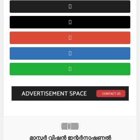
മാസ്റ്റർ വിഷൻ ഇന്റർനാഷണൽ