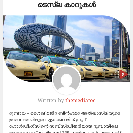
ടെസ്‌ല കാറുകൾ
Written by
themediatoc
ദുബായ് – ശൈഖ് മജിദ് ബിന്‍ഹമദ് അല്‍ഖാസിമിയുടെ
ഉടമസ്ഥതയിലുള്ള എകണോമിക് ഗ്രൂപ്
ഹോള്‍ഡിംഗ്‌സിന്റെ സബ്‌സിഡിയറിയായ ദുബായിലെ