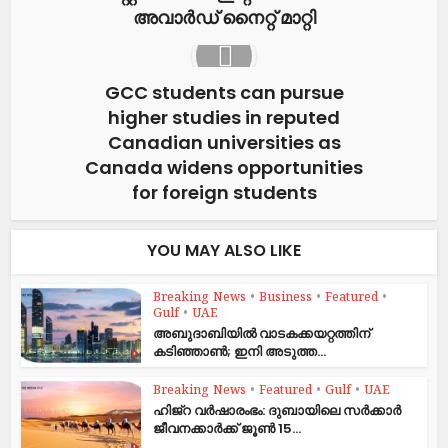
അവാർഡ് നൈറ്റ്‌ മാറ്റി
GCC students can pursue
higher studies in reputed
Canadian universities as
Canada widens opportunities
for foreign students
YOU MAY ALSO LIKE
Breaking News
•
Business
•
Featured
•
Gulf
•
UAE
അബുദാബിയിൽ വാടകക്കയറ്റത്തിന്
കടിഞ്ഞാൺ; ഇനി അടുത്ത...
Breaking News
•
Featured
•
Gulf
•
UAE
ഹിജ്‌റ വർഷാരംഭം: ദുബായിലെ സർക്കാർ
ജീവനക്കാർക്ക് ജൂൺ 15...