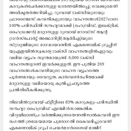
അറേബ്യ ടാക്‌സിയിലേക്ക് 269 പുതിയ ടെസ്‌ല മോഡല്‍3
കാറുകള്‍ചേര്‍ക്കാനുള്ള ധാരണയില്‍ഒപ്പു വെക്കുമെന്ന്
അധികൃതര്‍അറിയിച്ചു. ദുബായ് ടാക്‌സിയുടെയും
ഫ്രാഞ്ചൈസ് കമ്പനികളുടെയും വാഹനങ്ങള്‍2027ഓടെ
100% പരിസ്ഥിതി സൗഹൃദമാക്കി (ഹെബ്രിഡ്, ഇലക്ട്രിക്,
ഹൈഡ്രജന്‍) മാറ്റാനുള്ള ദുബായ് റോഡ്‌സ് ആന്റ്
ട്രാന്‍സ്‌പോര്‍ട്ട് അഥോറിറ്റി(ആര്‍ടിഎ)യുടെ
സ്ട്രാറ്റജിയുടെ ഭാഗമായാണിത്. എകണോമിക് ഗ്രൂപ്പിന്
യുഎഇയില്‍സ്വകാര്യ ടാക്‌സി വാഹനങ്ങളില്‍ഏറ്റവും
വലിയ വ്യൂഹം സ്വന്തമായുണ്ട്. 6,000 ടാക്‌സി
വാഹനങ്ങളാണ് ഇവര്‍ക്കുള്ളത്. ഈ പുതിയ 269
വാഹനങ്ങള്‍കമ്പനിയുടെ വാഹന വ്യൂഹത്തെ
പൂര്‍ണമായും വൈദ്യുത, കാര്‍ബണ്‍രഹിതമാക്കി
മാറ്റാനുള്ള വലിയൊരു കുതിച്ചുചാട്ടത്തെ
പ്രതിനിധീകരിക്കുന്നു.
നിലവില്‍ദുബായ് ഫ്‌ളീറ്റിലെ 83% കാറുകളും പരിസ്ഥിതി
സൗഹൃദ ഹൈബ്രിഡ് എഞ്ചിന്‍സാങ്കേതിക
വിദ്യയിലാണ്പ്ര വര്‍ത്തിക്കുന്നതെന്നതിനാല്‍കമ്പനി ഈ
രംഗത്ത് ശ്രദ്ധേയമായ പുരോഗതി കൈവരിച്ചുവെന്ന്
എകണോമിക് ഗ്രൂപ് ചെയര്‍മാന്‍ശൈഖ് മാജിദ്